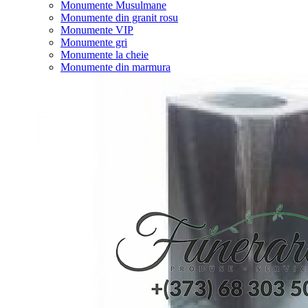
Monumente Musulmane
Monumente din granit rosu
Monumente VIP
Monumente gri
Monumente la cheie
Monumente din marmura