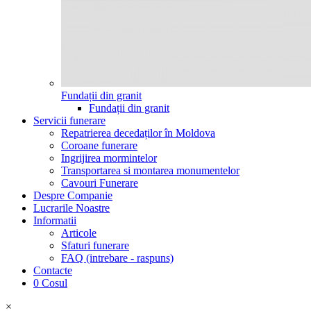
Fundații din granit
Fundații din granit
Servicii funerare
Repatrierea decedaților în Moldova
Coroane funerare
Ingrijirea mormintelor
Transportarea si montarea monumentelor
Cavouri Funerare
Despre Companie
Lucrarile Noastre
Informatii
Articole
Sfaturi funerare
FAQ (intrebare - raspuns)
Contacte
0
Cosul
×