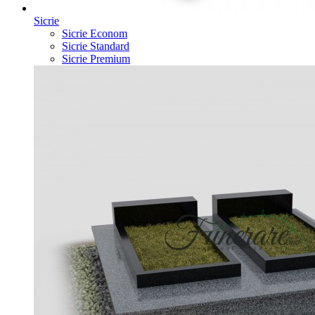
Sicrie
Sicrie Econom
Sicrie Standard
Sicrie Premium