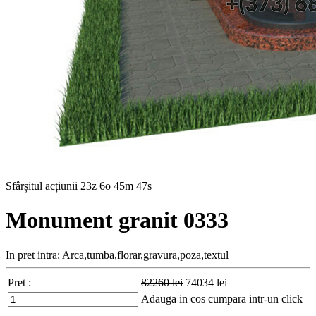
Sfârșitul acțiunii
23z 6o 45m 45s
Monument granit 0333
In pret intra: Arca,tumba,florar,gravura,poza,textul
Pret :
82260
lei
74034
lei
Adauga in cos
cumpara intr-un click