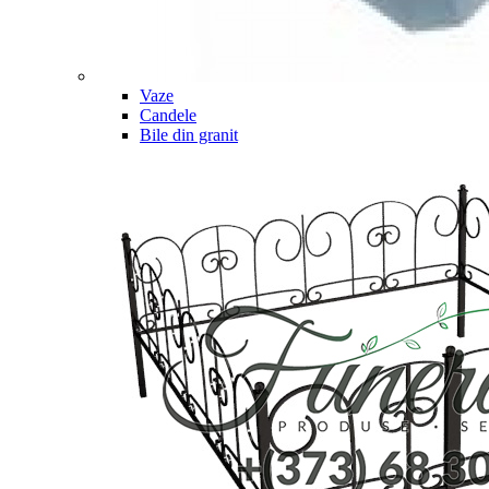
Vaze
Candele
Bile din granit