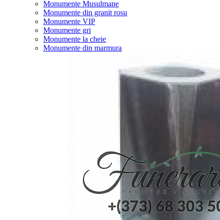
Monumente Musulmane
Monumente din granit rosu
Monumente VIP
Monumente gri
Monumente la cheie
Monumente din marmura