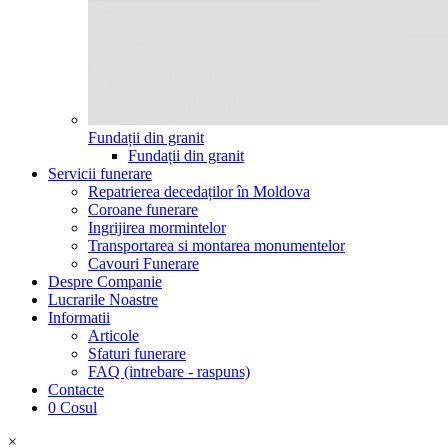
Fundații din granit
Fundații din granit
Servicii funerare
Repatrierea decedaților în Moldova
Coroane funerare
Ingrijirea mormintelor
Transportarea si montarea monumentelor
Cavouri Funerare
Despre Companie
Lucrarile Noastre
Informatii
Articole
Sfaturi funerare
FAQ (intrebare - raspuns)
Contacte
0
Cosul
×