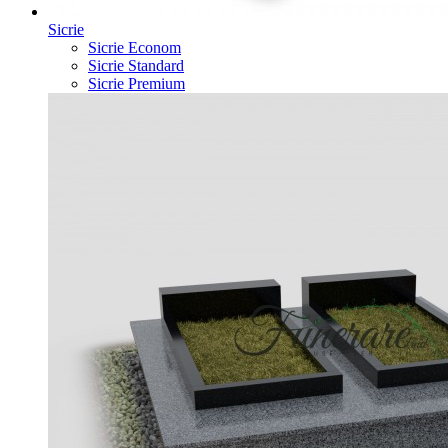
Sicrie
Sicrie Econom
Sicrie Standard
Sicrie Premium