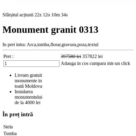
Sfârșitul acțiunii
22z 12o 10m 33s
Monument granit 0313
In pret intra: Arca,tumba,florar,gravura,poza,textul
Pret :
397580
lei
357822
lei
Adauga in cos
cumpara intr-un click
Livram gratuit
monumente in
toată Moldova
Instalarea
monumentului
de la 4000 lei
În preț intră
Stela
Tumba