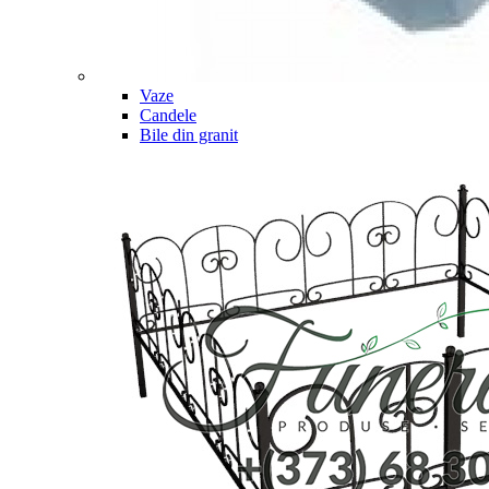
Vaze
Candele
Bile din granit