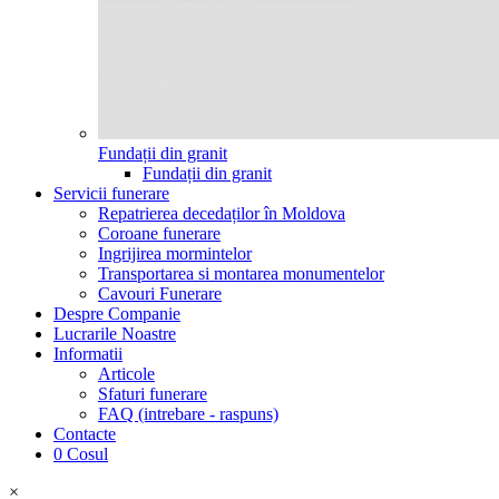
Fundații din granit
Fundații din granit
Servicii funerare
Repatrierea decedaților în Moldova
Coroane funerare
Ingrijirea mormintelor
Transportarea si montarea monumentelor
Cavouri Funerare
Despre Companie
Lucrarile Noastre
Informatii
Articole
Sfaturi funerare
FAQ (intrebare - raspuns)
Contacte
0
Cosul
×