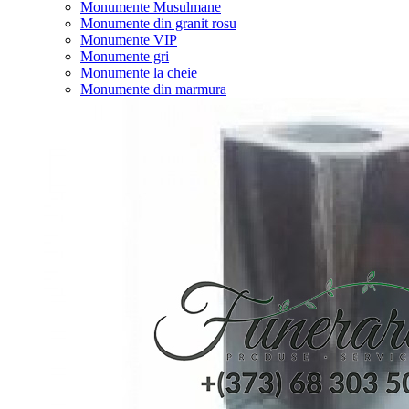
Monumente Musulmane
Monumente din granit rosu
Monumente VIP
Monumente gri
Monumente la cheie
Monumente din marmura