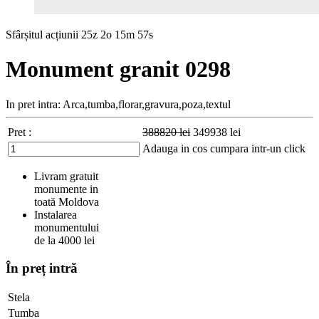
Sfârșitul acțiunii
25z 2o 15m 56s
Monument granit 0298
In pret intra: Arca,tumba,florar,gravura,poza,textul
Pret :
388820
lei
349938
lei
Adauga in cos
cumpara intr-un click
Livram gratuit
monumente in
toată Moldova
Instalarea
monumentului
de la 4000 lei
În preț intră
Stela
Tumba