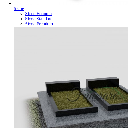
Sicrie
Sicrie Econom
Sicrie Standard
Sicrie Premium