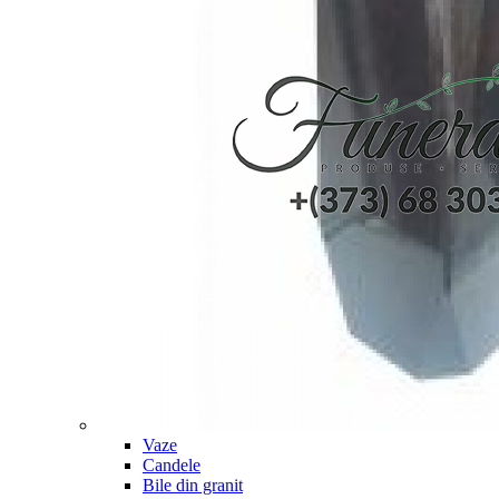
Vaze
Candele
Bile din granit