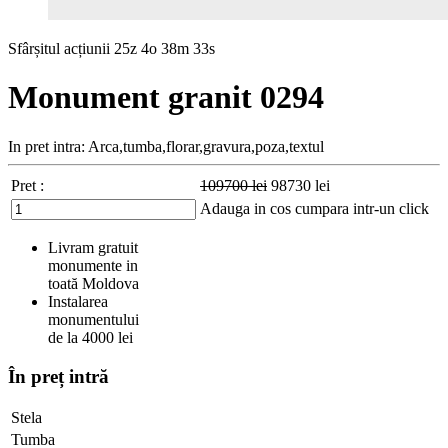
Sfârșitul acțiunii
25z 4o 38m 32s
Monument granit 0294
In pret intra: Arca,tumba,florar,gravura,poza,textul
Pret :
109700
lei
98730
lei
Adauga in cos
cumpara intr-un click
Livram gratuit
monumente in
toată Moldova
Instalarea
monumentului
de la 4000 lei
În preț intră
Stela
Tumba