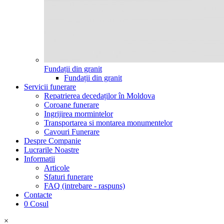
Fundații din granit
Fundații din granit
Servicii funerare
Repatrierea decedaților în Moldova
Coroane funerare
Ingrijirea mormintelor
Transportarea si montarea monumentelor
Cavouri Funerare
Despre Companie
Lucrarile Noastre
Informatii
Articole
Sfaturi funerare
FAQ (intrebare - raspuns)
Contacte
0
Cosul
×