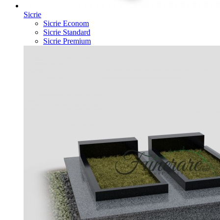
Sicrie
Sicrie Econom
Sicrie Standard
Sicrie Premium