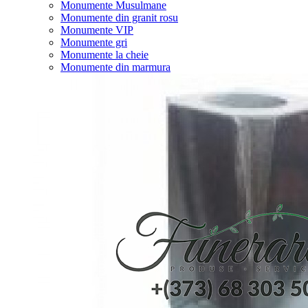
Monumente Musulmane
Monumente din granit rosu
Monumente VIP
Monumente gri
Monumente la cheie
Monumente din marmura