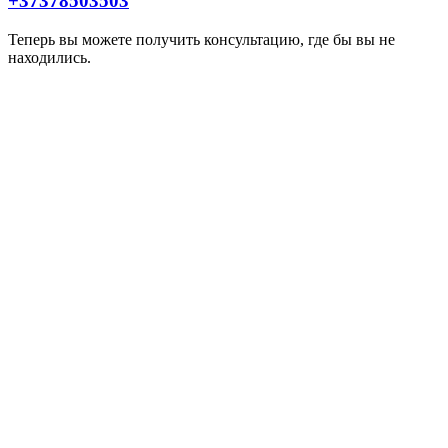
+37378503503
Теперь вы можете получить консультацию, где бы вы не
находились.