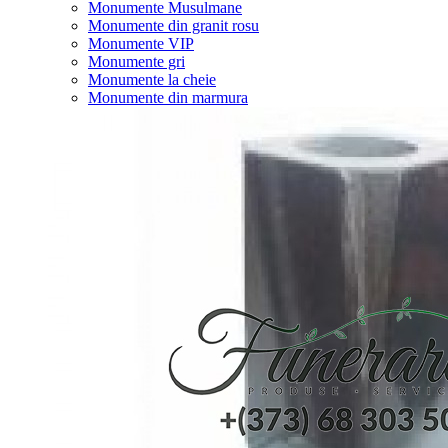
Monumente Musulmane
Monumente din granit rosu
Monumente VIP
Monumente gri
Monumente la cheie
Monumente din marmura