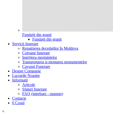
Fundații din granit
Fundații din granit
Servicii funerare
Repatrierea decedaților în Moldova
Coroane funerare
Ingrijirea mormintelor
Transportarea si montarea monumentelor
Cavouri Funerare
Despre Companie
Lucrarile Noastre
Informatii
Articole
Sfaturi funerare
FAQ (intrebare - raspuns)
Contacte
0
Cosul
×