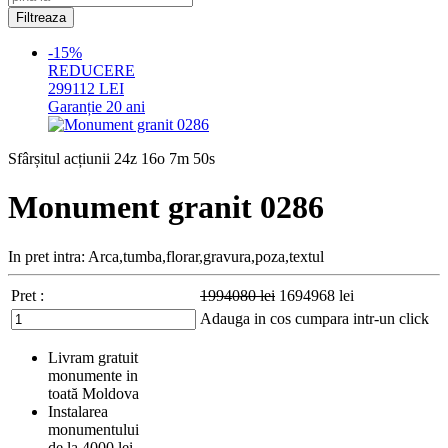
-15%
REDUCERE
299112
LEI
Garanție
20 ani
Sfârșitul acțiunii
24z 16o 7m 49s
Monument granit 0286
In pret intra: Arca,tumba,florar,gravura,poza,textul
Pret :
1994080
lei
1694968
lei
Adauga in cos
cumpara intr-un click
Livram gratuit
monumente in
toată Moldova
Instalarea
monumentului
de la 4000 lei