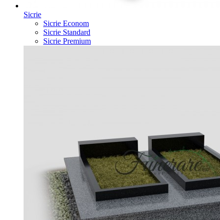
Sicrie
Sicrie Econom
Sicrie Standard
Sicrie Premium