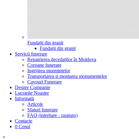
Fundații din granit
Fundații din granit
Servicii funerare
Repatrierea decedaților în Moldova
Coroane funerare
Ingrijirea mormintelor
Transportarea si montarea monumentelor
Cavouri Funerare
Despre Companie
Lucrarile Noastre
Informatii
Articole
Sfaturi funerare
FAQ (intrebare - raspuns)
Contacte
0
Cosul
×