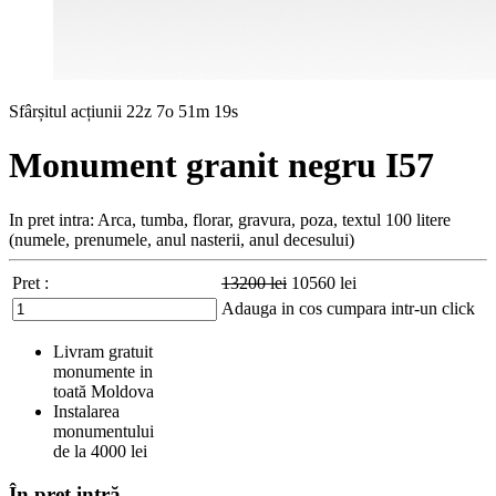
Sfârșitul acțiunii
22z 7o 51m 17s
Monument granit negru I57
In pret intra: Arca, tumba, florar, gravura, poza, textul 100 litere
(numele, prenumele, anul nasterii, anul decesului)
Pret :
13200
lei
10560
lei
Adauga in cos
cumpara intr-un click
Livram gratuit
monumente in
toată Moldova
Instalarea
monumentului
de la 4000 lei
În preț intră