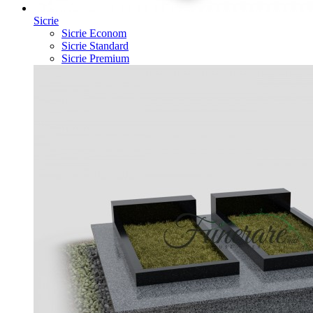
Sicrie
Sicrie Econom
Sicrie Standard
Sicrie Premium