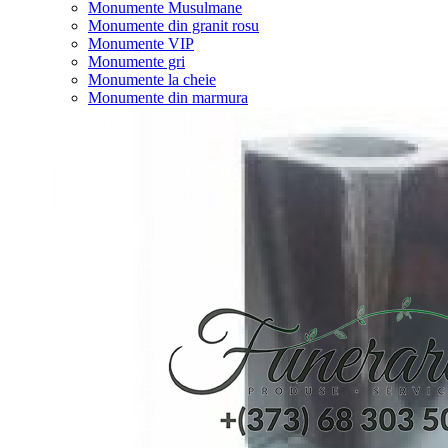
Monumente Musulmane
Monumente din granit rosu
Monumente VIP
Monumente gri
Monumente la cheie
Monumente din marmura