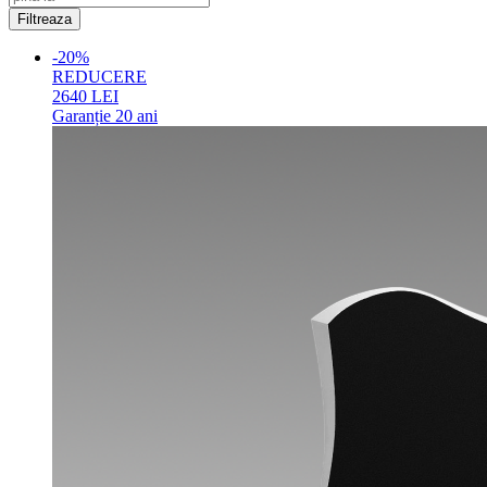
-20%
REDUCERE
2640
LEI
Garanție
20 ani