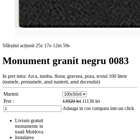
Sfârșitul acțiunii
25z 17o 12m 58s
Monument granit negru 0083
In pret intra: Arca, tumba, florar, gravura, poza, textul 100 litere
(numele, prenumele, anul nasterii, anul decesului)
Marimi:
Pret :
13920
lei
11136
lei
Adauga in cos
cumpara intr-un click
Livram gratuit
monumente in
toată Moldova
Instalarea