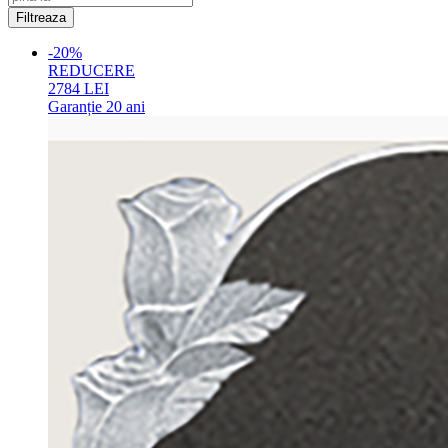
-20%
REDUCERE
2784
LEI
Garanție
20 ani