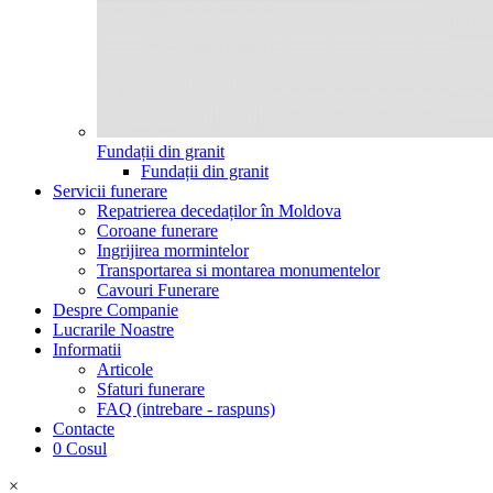
Fundații din granit
Fundații din granit
Servicii funerare
Repatrierea decedaților în Moldova
Coroane funerare
Ingrijirea mormintelor
Transportarea si montarea monumentelor
Cavouri Funerare
Despre Companie
Lucrarile Noastre
Informatii
Articole
Sfaturi funerare
FAQ (intrebare - raspuns)
Contacte
0
Cosul
×