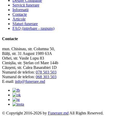
Despre Companie
Servicii funerare
Informatii
Contacte
Articole
Sfaturi funerare
FAQ (intrebare - raspuns)
Contacte
mun. Chisinau, str. Columna 50,
Bălți, str. 31 August 1989 63A
Orhei, str. Vasile Lupu 83
Cimișlia, str. Ștefan cel Mare 144b
Căușeni, str. Calea Basarabiei 1D
Numarul de telefon:
078 503 503
Numarul de telefon:
068 303 503
E-mail:
info@funerare.md
© Copyright 2016-2026 by
Funerare.md
All Rights Reserved.