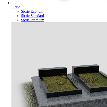
Sicrie
Sicrie Econom
Sicrie Standard
Sicrie Premium