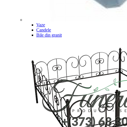
Vaze
Candele
Bile din granit