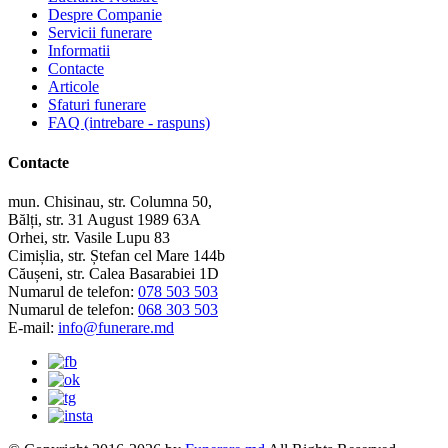
Despre Companie
Servicii funerare
Informatii
Contacte
Articole
Sfaturi funerare
FAQ (intrebare - raspuns)
Contacte
mun. Chisinau, str. Columna 50,
Bălți, str. 31 August 1989 63A
Orhei, str. Vasile Lupu 83
Cimișlia, str. Ștefan cel Mare 144b
Căușeni, str. Calea Basarabiei 1D
Numarul de telefon:
078 503 503
Numarul de telefon:
068 303 503
E-mail:
info@funerare.md