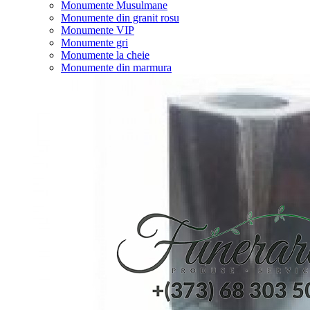
Monumente Musulmane
Monumente din granit rosu
Monumente VIP
Monumente gri
Monumente la cheie
Monumente din marmura