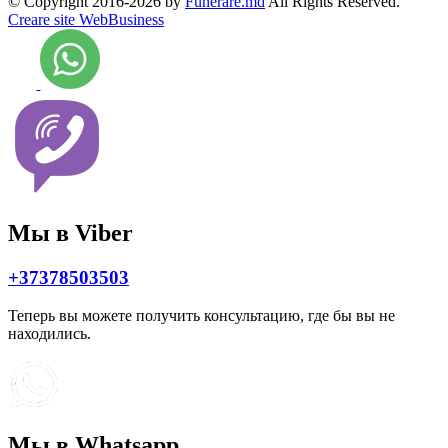
© Copyright 2016-2026 by
Funerare.md
All Rights Reserved.
Creare site WebBusiness
Мы в Viber
+37378503503
Теперь вы можете получить консультацию, где бы вы не
находились.
Мы в Whatsapp