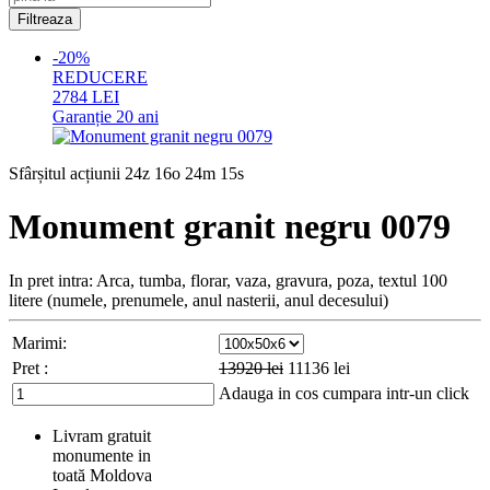
-20%
REDUCERE
2784
LEI
Garanție
20 ani
Sfârșitul acțiunii
24z 16o 24m 14s
Monument granit negru 0079
In pret intra: Arca, tumba, florar, vaza, gravura, poza, textul 100
litere (numele, prenumele, anul nasterii, anul decesului)
Marimi:
Pret :
13920
lei
11136
lei
Adauga in cos
cumpara intr-un click
Livram gratuit
monumente in
toată Moldova