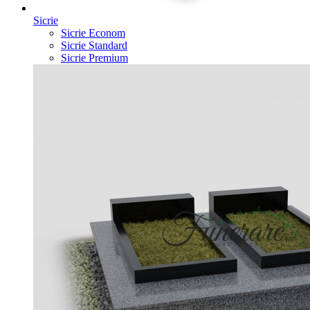
Sicrie
Sicrie Econom
Sicrie Standard
Sicrie Premium