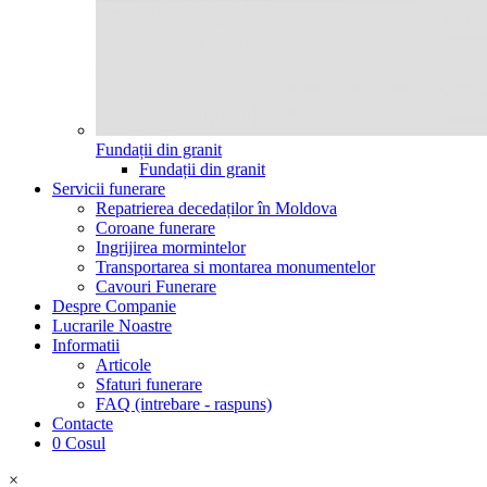
Fundații din granit
Fundații din granit
Servicii funerare
Repatrierea decedaților în Moldova
Coroane funerare
Ingrijirea mormintelor
Transportarea si montarea monumentelor
Cavouri Funerare
Despre Companie
Lucrarile Noastre
Informatii
Articole
Sfaturi funerare
FAQ (intrebare - raspuns)
Contacte
0
Cosul
×