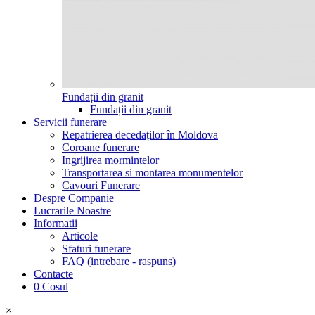
Fundații din granit
Fundații din granit
Servicii funerare
Repatrierea decedaților în Moldova
Coroane funerare
Ingrijirea mormintelor
Transportarea si montarea monumentelor
Cavouri Funerare
Despre Companie
Lucrarile Noastre
Informatii
Articole
Sfaturi funerare
FAQ (intrebare - raspuns)
Contacte
0
Cosul
×