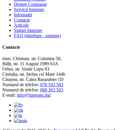
Despre Companie
Servicii funerare
Informatii
Contacte
Articole
Sfaturi funerare
FAQ (intrebare - raspuns)
Contacte
mun. Chisinau, str. Columna 50,
Bălți, str. 31 August 1989 63A
Orhei, str. Vasile Lupu 83
Cimișlia, str. Ștefan cel Mare 144b
Căușeni, str. Calea Basarabiei 1D
Numarul de telefon:
078 503 503
Numarul de telefon:
068 303 503
E-mail:
info@funerare.md