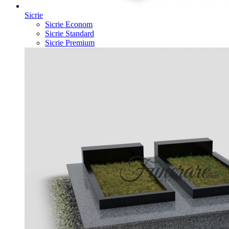
Sicrie
Sicrie Econom
Sicrie Standard
Sicrie Premium