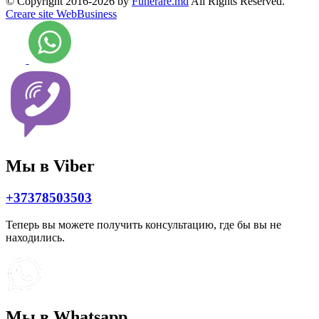
© Copyright 2016-2026 by
Funerare.md
All Rights Reserved.
Creare site WebBusiness
Мы в Viber
+37378503503
Теперь вы можете получить консультацию, где бы вы не
находились.
Мы в Whatsapp