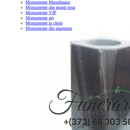
Monumente Musulmane
Monumente din granit rosu
Monumente VIP
Monumente gri
Monumente la cheie
Monumente din marmura