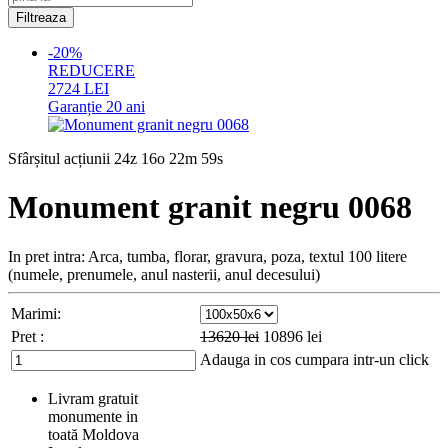
-20%
REDUCERE
2724
LEI
Garanție
20 ani
Sfârșitul acțiunii
24z 16o 22m 57s
Monument granit negru 0068
In pret intra: Arca, tumba, florar, gravura, poza, textul 100 litere
(numele, prenumele, anul nasterii, anul decesului)
Marimi:
Pret :
13620
lei
10896
lei
Adauga in cos
cumpara intr-un click
Livram gratuit
monumente in
toată Moldova