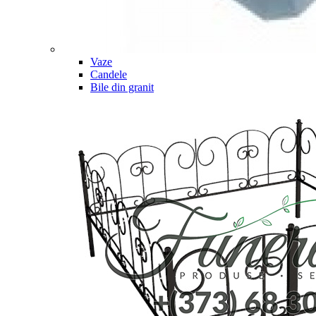
Vaze
Candele
Bile din granit