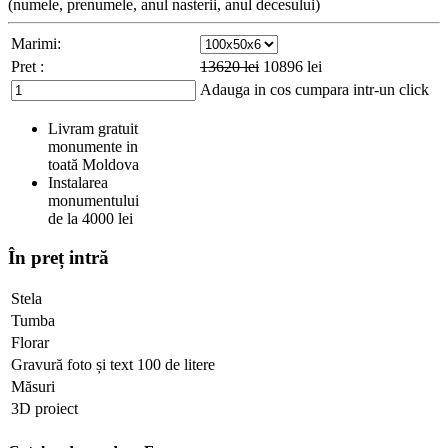
(numele, prenumele, anul nasterii, anul decesului)
Marimi:
Pret :
13620
lei
10896
lei
Adauga in cos
cumpara intr-un click
Livram gratuit
monumente in
toată Moldova
Instalarea
monumentului
de la 4000 lei
În preț intră
Stela
Tumba
Florar
Gravură foto și text 100 de litere
Măsuri
3D proiect