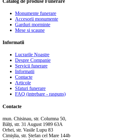
Catalog de produse Funerare
Monumente funerare
Accesorii monumente
Garduri morminte
Mese si scaune
Informatii
Lucrarile Noastre
Despre Companie
Servicii funerare
Informatii
Contacte
Articole
Sfaturi funerare
FAQ (intrebare - raspuns)
Contacte
mun. Chisinau, str. Columna 50,
Bălți, str. 31 August 1989 63A
Orhei, str. Vasile Lupu 83
Cimișlia, str. Ștefan cel Mare 144b