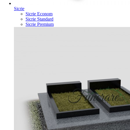
Sicrie
Sicrie Econom
Sicrie Standard
Sicrie Premium