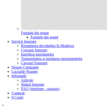
Fundații din granit
Fundații din granit
Servicii funerare
Repatrierea decedaților în Moldova
Coroane funerare
Ingrijirea mormintelor
Transportarea si montarea monumentelor
Cavouri Funerare
Despre Companie
Lucrarile Noastre
Informatii
Articole
Sfaturi funerare
FAQ (intrebare - raspuns)
Contacte
0
Cosul
×