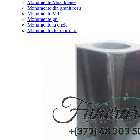
Monumente Musulmane
Monumente din granit rosu
Monumente VIP
Monumente gri
Monumente la cheie
Monumente din marmura