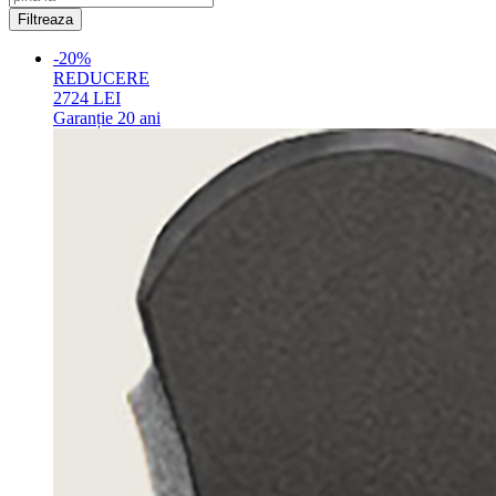
-20%
REDUCERE
2724
LEI
Garanție
20 ani