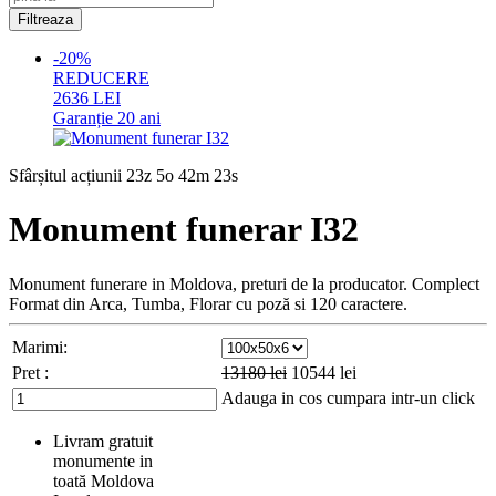
-20%
REDUCERE
2636
LEI
Garanție
20 ani
Sfârșitul acțiunii
23z 5o 42m 22s
Monument funerar I32
Monument funerare in Moldova, preturi de la producator. Complect
Format din Arca, Tumba, Florar cu poză si 120 caractere.
Marimi:
Pret :
13180
lei
10544
lei
Adauga in cos
cumpara intr-un click
Livram gratuit
monumente in
toată Moldova