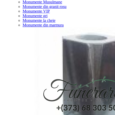
Monumente Musulmane
Monumente din granit rosu
Monumente VIP
Monumente gri
Monumente la cheie
Monumente din marmura