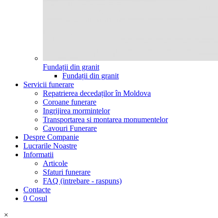
Fundații din granit
Fundații din granit
Servicii funerare
Repatrierea decedaților în Moldova
Coroane funerare
Ingrijirea mormintelor
Transportarea si montarea monumentelor
Cavouri Funerare
Despre Companie
Lucrarile Noastre
Informatii
Articole
Sfaturi funerare
FAQ (intrebare - raspuns)
Contacte
0
Cosul
×