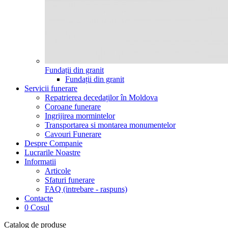
Fundații din granit
Fundații din granit
Servicii funerare
Repatrierea decedaților în Moldova
Coroane funerare
Ingrijirea mormintelor
Transportarea si montarea monumentelor
Cavouri Funerare
Despre Companie
Lucrarile Noastre
Informatii
Articole
Sfaturi funerare
FAQ (intrebare - raspuns)
Contacte
0
Cosul
Catalog de produse