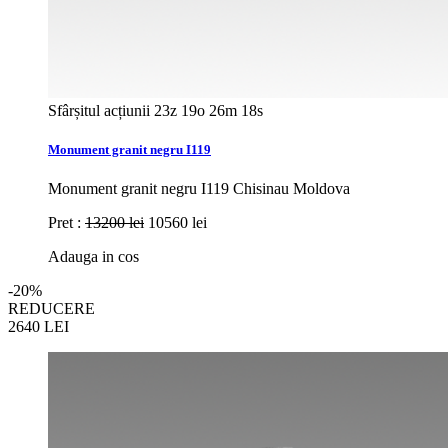
Sfârșitul acțiunii
23z 19o 26m 16s
Monument granit negru I119
Monument granit negru I119 Chisinau Moldova
Pret :
13200 lei
10560 lei
Adauga in cos
-20%
REDUCERE
2640
LEI