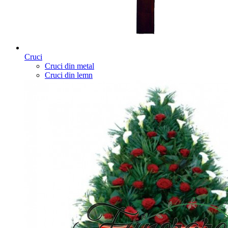
Cruci
Cruci din metal
Cruci din lemn