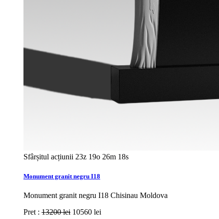
Sfârșitul acțiunii
23z 19o 26m 16s
Monument granit negru I18
Monument granit negru I18 Chisinau Moldova
Pret :
13200 lei
10560 lei