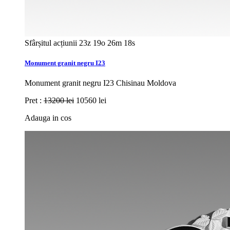
Sfârșitul acțiunii
23z 19o 26m 16s
Monument granit negru I23
Monument granit negru I23 Chisinau Moldova
Pret :
13200 lei
10560 lei
Adauga in cos