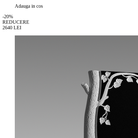
Adauga in cos
-20%
REDUCERE
2640
LEI