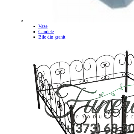
Vaze
Candele
Bile din granit