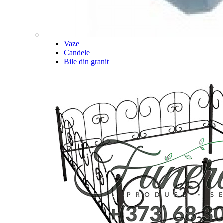
Vaze
Candele
Bile din granit