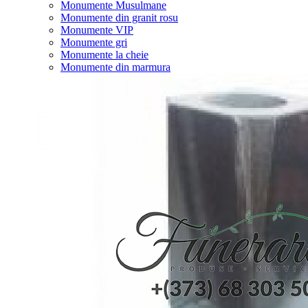
Monumente Musulmane
Monumente din granit rosu
Monumente VIP
Monumente gri
Monumente la cheie
Monumente din marmura