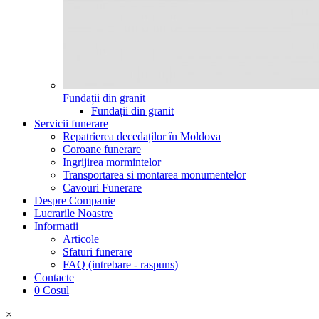
Fundații din granit
Fundații din granit
Servicii funerare
Repatrierea decedaților în Moldova
Coroane funerare
Ingrijirea mormintelor
Transportarea si montarea monumentelor
Cavouri Funerare
Despre Companie
Lucrarile Noastre
Informatii
Articole
Sfaturi funerare
FAQ (intrebare - raspuns)
Contacte
0
Cosul
×