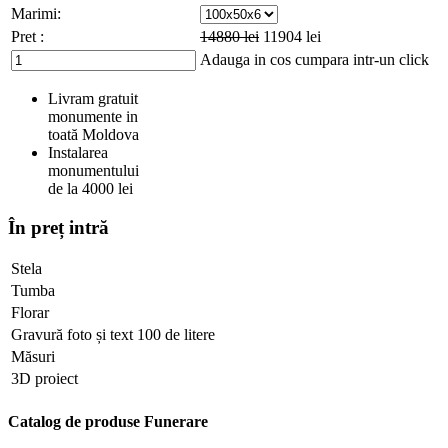
Marimi:
Pret :
14880
lei
11904
lei
Adauga in cos
cumpara intr-un click
Livram gratuit
monumente in
toată Moldova
Instalarea
monumentului
de la 4000 lei
În preț intră
Stela
Tumba
Florar
Gravură foto și text 100 de litere
Măsuri
3D proiect
Catalog de produse Funerare