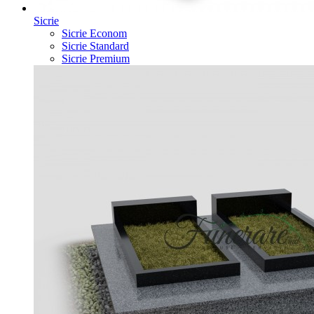
Sicrie
Sicrie Econom
Sicrie Standard
Sicrie Premium