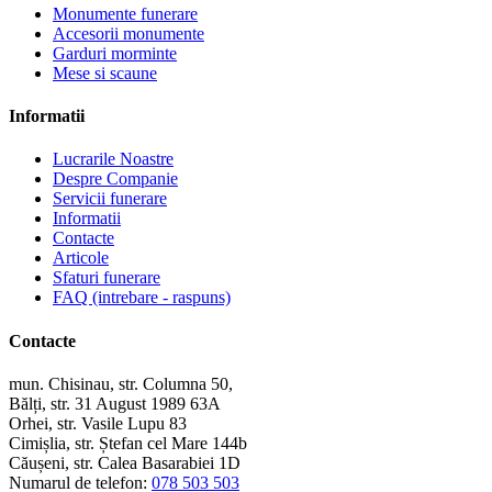
Monumente funerare
Accesorii monumente
Garduri morminte
Mese si scaune
Informatii
Lucrarile Noastre
Despre Companie
Servicii funerare
Informatii
Contacte
Articole
Sfaturi funerare
FAQ (intrebare - raspuns)
Contacte
mun. Chisinau, str. Columna 50,
Bălți, str. 31 August 1989 63A
Orhei, str. Vasile Lupu 83
Cimișlia, str. Ștefan cel Mare 144b
Căușeni, str. Calea Basarabiei 1D
Numarul de telefon:
078 503 503