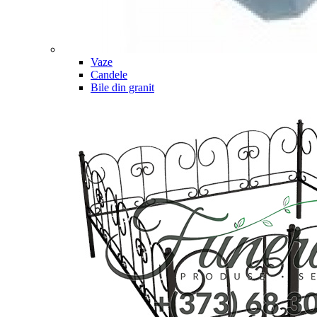
Vaze
Candele
Bile din granit