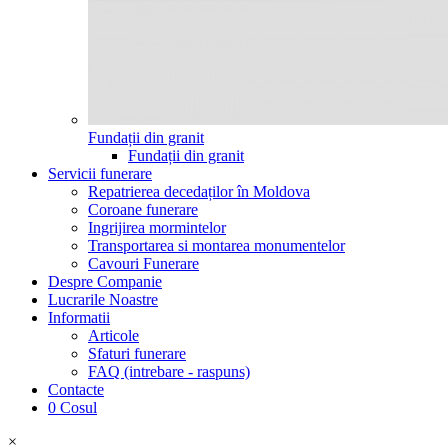
Fundații din granit
Fundații din granit
Servicii funerare
Repatrierea decedaților în Moldova
Coroane funerare
Ingrijirea mormintelor
Transportarea si montarea monumentelor
Cavouri Funerare
Despre Companie
Lucrarile Noastre
Informatii
Articole
Sfaturi funerare
FAQ (intrebare - raspuns)
Contacte
0
Cosul
×