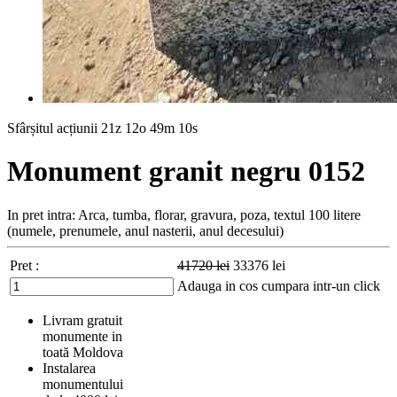
Sfârșitul acțiunii
21z 12o 49m 8s
Monument granit negru 0152
In pret intra: Arca, tumba, florar, gravura, poza, textul 100 litere
(numele, prenumele, anul nasterii, anul decesului)
Pret :
41720
lei
33376
lei
Adauga in cos
cumpara intr-un click
Livram gratuit
monumente in
toată Moldova
Instalarea
monumentului