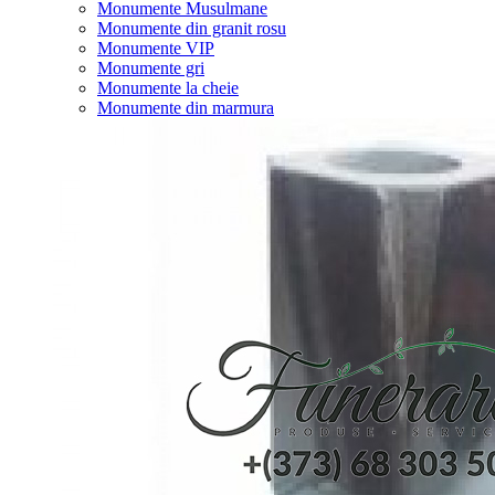
Monumente Musulmane
Monumente din granit rosu
Monumente VIP
Monumente gri
Monumente la cheie
Monumente din marmura