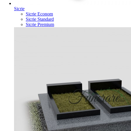
Sicrie
Sicrie Econom
Sicrie Standard
Sicrie Premium