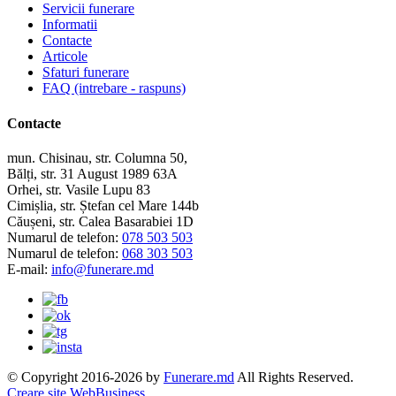
Servicii funerare
Informatii
Contacte
Articole
Sfaturi funerare
FAQ (intrebare - raspuns)
Contacte
mun. Chisinau, str. Columna 50,
Bălți, str. 31 August 1989 63A
Orhei, str. Vasile Lupu 83
Cimișlia, str. Ștefan cel Mare 144b
Căușeni, str. Calea Basarabiei 1D
Numarul de telefon:
078 503 503
Numarul de telefon:
068 303 503
E-mail:
info@funerare.md
© Copyright 2016-2026 by
Funerare.md
All Rights Reserved.
Creare site WebBusiness