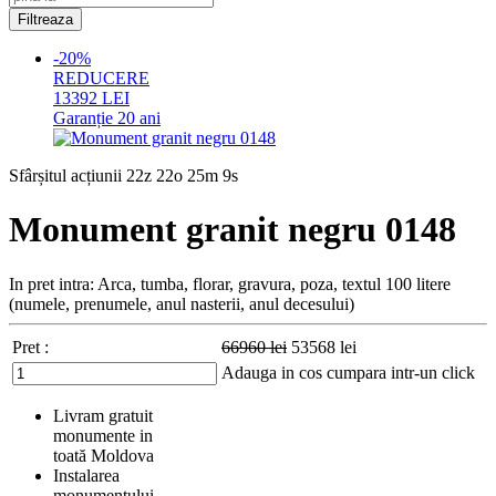
-20%
REDUCERE
13392
LEI
Garanție
20 ani
Sfârșitul acțiunii
22z 22o 25m 7s
Monument granit negru 0148
In pret intra: Arca, tumba, florar, gravura, poza, textul 100 litere
(numele, prenumele, anul nasterii, anul decesului)
Pret :
66960
lei
53568
lei
Adauga in cos
cumpara intr-un click
Livram gratuit
monumente in
toată Moldova
Instalarea
monumentului