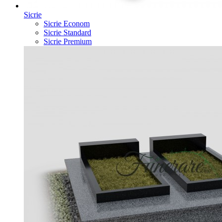
Sicrie
Sicrie Econom
Sicrie Standard
Sicrie Premium