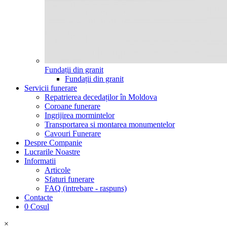
Fundații din granit
Fundații din granit
Servicii funerare
Repatrierea decedaților în Moldova
Coroane funerare
Ingrijirea mormintelor
Transportarea si montarea monumentelor
Cavouri Funerare
Despre Companie
Lucrarile Noastre
Informatii
Articole
Sfaturi funerare
FAQ (intrebare - raspuns)
Contacte
0
Cosul
×