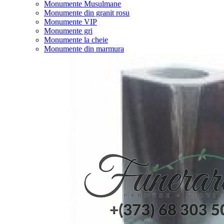
Monumente Musulmane
Monumente din granit rosu
Monumente VIP
Monumente gri
Monumente la cheie
Monumente din marmura