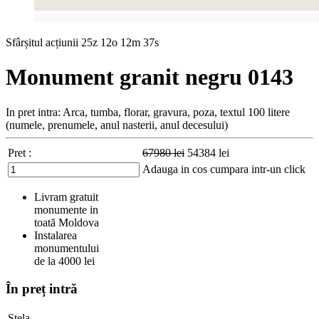
Sfârșitul acțiunii
25z 12o 12m 36s
Monument granit negru 0143
In pret intra: Arca, tumba, florar, gravura, poza, textul 100 litere
(numele, prenumele, anul nasterii, anul decesului)
Pret :
67980
lei
54384
lei
Adauga in cos
cumpara intr-un click
Livram gratuit
monumente in
toată Moldova
Instalarea
monumentului
de la 4000 lei
În preț intră
Stela