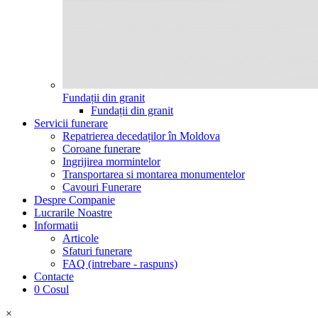
Fundații din granit
Fundații din granit
Servicii funerare
Repatrierea decedaților în Moldova
Coroane funerare
Ingrijirea mormintelor
Transportarea si montarea monumentelor
Cavouri Funerare
Despre Companie
Lucrarile Noastre
Informatii
Articole
Sfaturi funerare
FAQ (intrebare - raspuns)
Contacte
0
Cosul
×