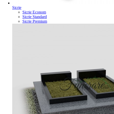
Sicrie
Sicrie Econom
Sicrie Standard
Sicrie Premium