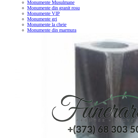
Monumente Musulmane
Monumente din granit rosu
Monumente VIP
Monumente gri
Monumente la cheie
Monumente din marmura