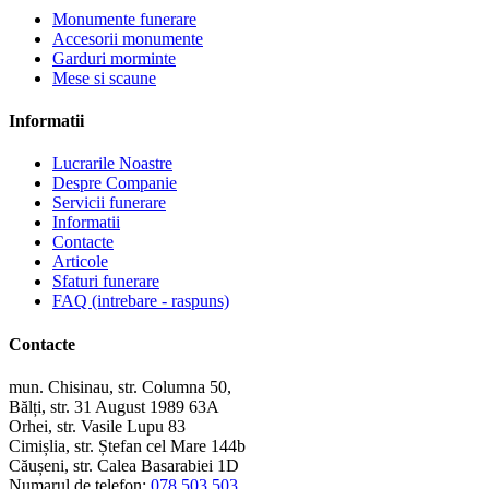
Monumente funerare
Accesorii monumente
Garduri morminte
Mese si scaune
Informatii
Lucrarile Noastre
Despre Companie
Servicii funerare
Informatii
Contacte
Articole
Sfaturi funerare
FAQ (intrebare - raspuns)
Contacte
mun. Chisinau, str. Columna 50,
Bălți, str. 31 August 1989 63A
Orhei, str. Vasile Lupu 83
Cimișlia, str. Ștefan cel Mare 144b
Căușeni, str. Calea Basarabiei 1D
Numarul de telefon:
078 503 503