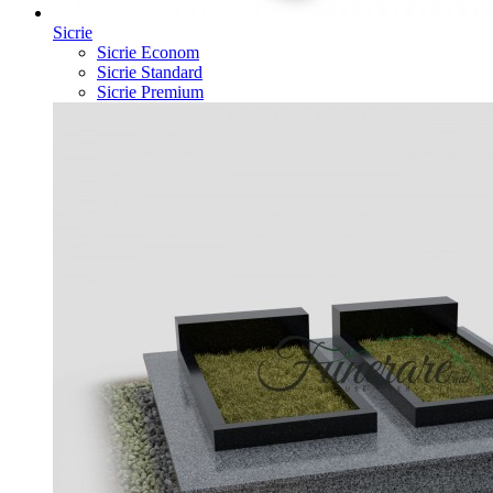
Sicrie
Sicrie Econom
Sicrie Standard
Sicrie Premium