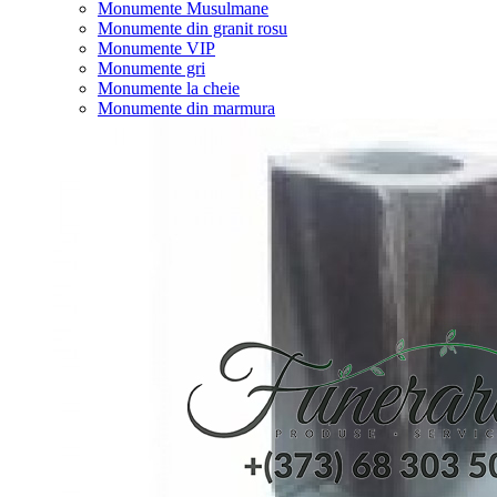
Monumente Musulmane
Monumente din granit rosu
Monumente VIP
Monumente gri
Monumente la cheie
Monumente din marmura