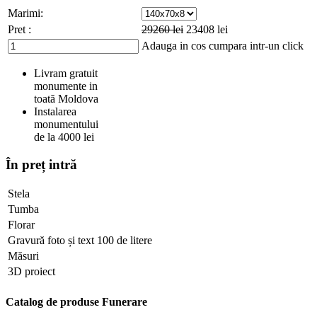
Marimi:
Pret :
29260
lei
23408
lei
Adauga in cos
cumpara intr-un click
Livram gratuit
monumente in
toată Moldova
Instalarea
monumentului
de la 4000 lei
În preț intră
Stela
Tumba
Florar
Gravură foto și text 100 de litere
Măsuri
3D proiect
Catalog de produse Funerare