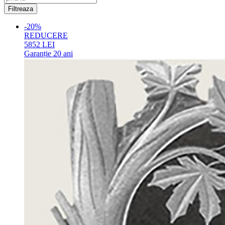
-20%
REDUCERE
5852
LEI
Garanție
20 ani