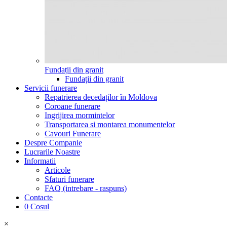
Fundații din granit
Fundații din granit
Servicii funerare
Repatrierea decedaților în Moldova
Coroane funerare
Ingrijirea mormintelor
Transportarea si montarea monumentelor
Cavouri Funerare
Despre Companie
Lucrarile Noastre
Informatii
Articole
Sfaturi funerare
FAQ (intrebare - raspuns)
Contacte
0
Cosul
×