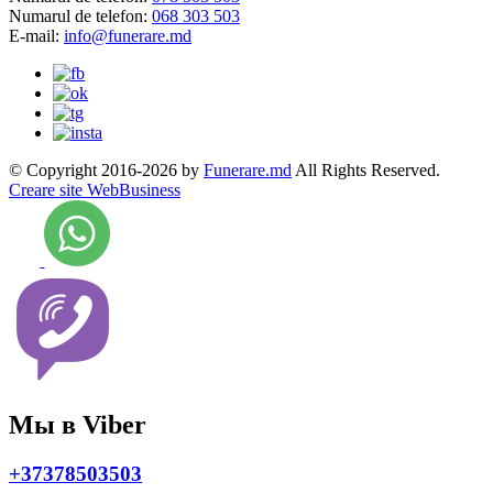
Numarul de telefon:
068 303 503
E-mail:
info@funerare.md
© Copyright 2016-2026 by
Funerare.md
All Rights Reserved.
Creare site WebBusiness
Мы в Viber
+37378503503