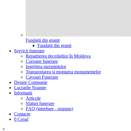
Fundații din granit
Fundații din granit
Servicii funerare
Repatrierea decedaților în Moldova
Coroane funerare
Ingrijirea mormintelor
Transportarea si montarea monumentelor
Cavouri Funerare
Despre Companie
Lucrarile Noastre
Informatii
Articole
Sfaturi funerare
FAQ (intrebare - raspuns)
Contacte
0
Cosul
×