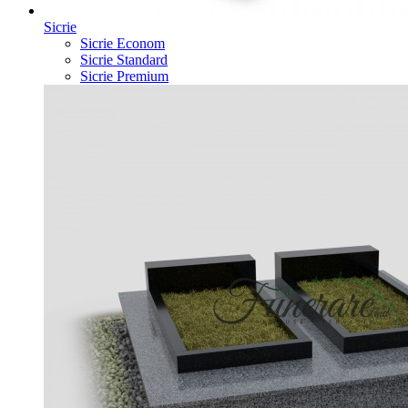
Sicrie
Sicrie Econom
Sicrie Standard
Sicrie Premium