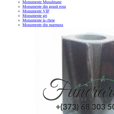
Monumente Musulmane
Monumente din granit rosu
Monumente VIP
Monumente gri
Monumente la cheie
Monumente din marmura