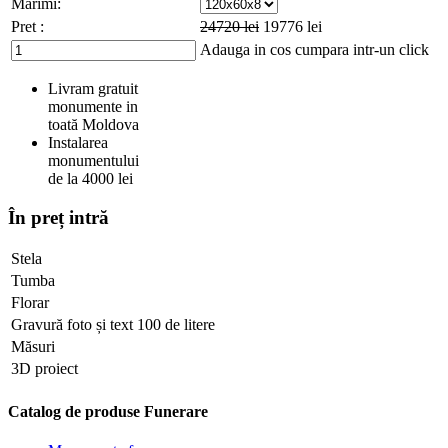
Marimi:
Pret :
24720
lei
19776
lei
Adauga in cos
cumpara intr-un click
Livram gratuit
monumente in
toată Moldova
Instalarea
monumentului
de la 4000 lei
În preț intră
Stela
Tumba
Florar
Gravură foto și text 100 de litere
Măsuri
3D proiect
Catalog de produse Funerare