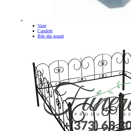
Vaze
Candele
Bile din granit