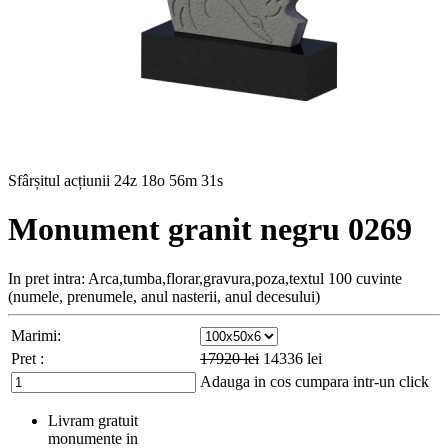
Sfârșitul acțiunii
24z 18o 56m 30s
Monument granit negru 0269
In pret intra: Arca,tumba,florar,gravura,poza,textul 100 cuvinte
(numele, prenumele, anul nasterii, anul decesului)
Marimi:
Pret :
17920
lei
14336
lei
Adauga in cos
cumpara intr-un click
Livram gratuit
monumente in