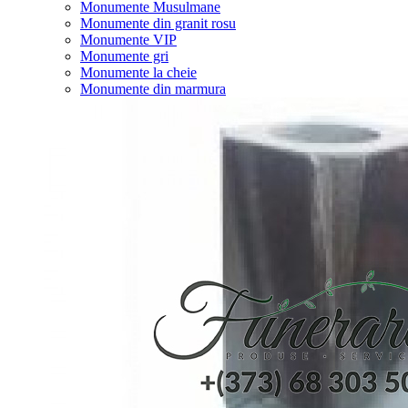
Monumente Musulmane
Monumente din granit rosu
Monumente VIP
Monumente gri
Monumente la cheie
Monumente din marmura