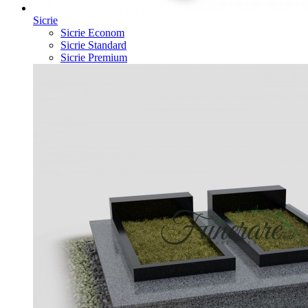
Sicrie
Sicrie Econom
Sicrie Standard
Sicrie Premium