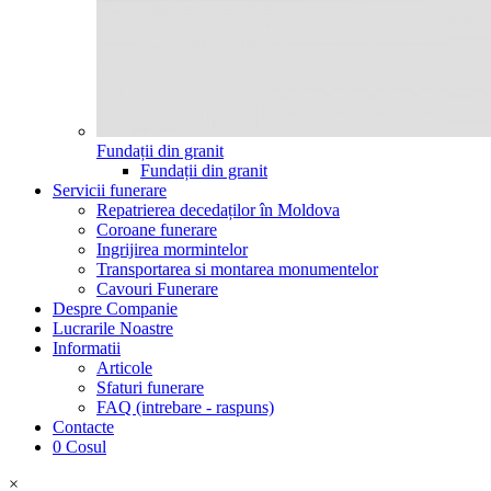
Fundații din granit
Fundații din granit
Servicii funerare
Repatrierea decedaților în Moldova
Coroane funerare
Ingrijirea mormintelor
Transportarea si montarea monumentelor
Cavouri Funerare
Despre Companie
Lucrarile Noastre
Informatii
Articole
Sfaturi funerare
FAQ (intrebare - raspuns)
Contacte
0
Cosul
×