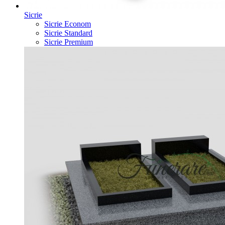
Sicrie
Sicrie Econom
Sicrie Standard
Sicrie Premium