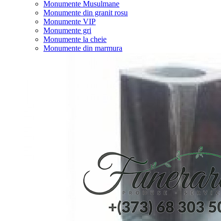
Monumente Musulmane
Monumente din granit rosu
Monumente VIP
Monumente gri
Monumente la cheie
Monumente din marmura