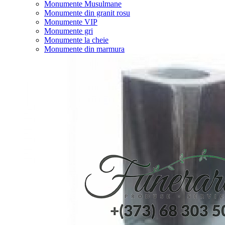
Monumente Musulmane
Monumente din granit rosu
Monumente VIP
Monumente gri
Monumente la cheie
Monumente din marmura