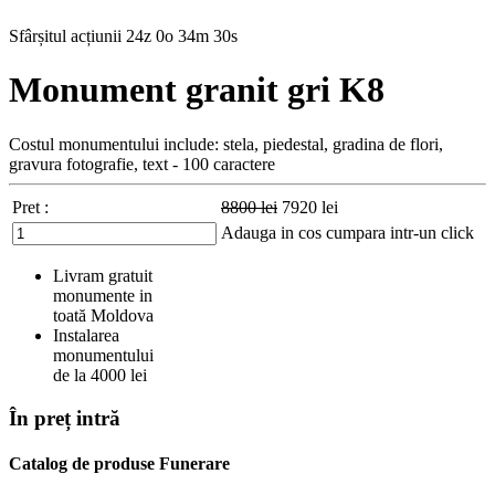
Sfârșitul acțiunii
24z 0o 34m 29s
Monument granit gri K8
Costul monumentului include: stela, piedestal, gradina de flori,
gravura fotografie, text - 100 caractere
Pret :
8800
lei
7920
lei
Adauga in cos
cumpara intr-un click
Livram gratuit
monumente in
toată Moldova
Instalarea
monumentului
de la 4000 lei
În preț intră
Catalog de produse Funerare