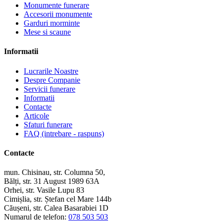
Monumente funerare
Accesorii monumente
Garduri morminte
Mese si scaune
Informatii
Lucrarile Noastre
Despre Companie
Servicii funerare
Informatii
Contacte
Articole
Sfaturi funerare
FAQ (intrebare - raspuns)
Contacte
mun. Chisinau, str. Columna 50,
Bălți, str. 31 August 1989 63A
Orhei, str. Vasile Lupu 83
Cimișlia, str. Ștefan cel Mare 144b
Căușeni, str. Calea Basarabiei 1D
Numarul de telefon:
078 503 503