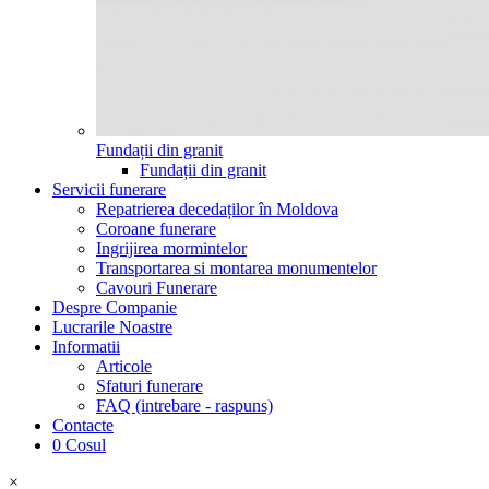
Fundații din granit
Fundații din granit
Servicii funerare
Repatrierea decedaților în Moldova
Coroane funerare
Ingrijirea mormintelor
Transportarea si montarea monumentelor
Cavouri Funerare
Despre Companie
Lucrarile Noastre
Informatii
Articole
Sfaturi funerare
FAQ (intrebare - raspuns)
Contacte
0
Cosul
×