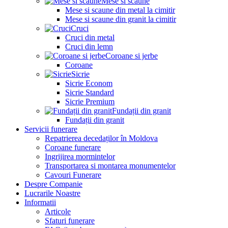
Mese si scaune
Mese si scaune din metal la cimitir
Mese si scaune din granit la cimitir
Cruci
Cruci din metal
Cruci din lemn
Coroane si jerbe
Coroane
Sicrie
Sicrie Econom
Sicrie Standard
Sicrie Premium
Fundații din granit
Fundații din granit
Servicii funerare
Repatrierea decedaților în Moldova
Coroane funerare
Ingrijirea mormintelor
Transportarea si montarea monumentelor
Cavouri Funerare
Despre Companie
Lucrarile Noastre
Informatii
Articole
Sfaturi funerare