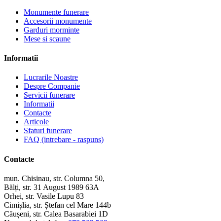
Monumente funerare
Accesorii monumente
Garduri morminte
Mese si scaune
Informatii
Lucrarile Noastre
Despre Companie
Servicii funerare
Informatii
Contacte
Articole
Sfaturi funerare
FAQ (intrebare - raspuns)
Contacte
mun. Chisinau, str. Columna 50,
Bălți, str. 31 August 1989 63A
Orhei, str. Vasile Lupu 83
Cimișlia, str. Ștefan cel Mare 144b
Căușeni, str. Calea Basarabiei 1D