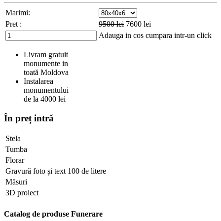
Marimi:
Pret :
9500
lei
7600
lei
Adauga in cos
cumpara intr-un click
Livram gratuit
monumente in
toată Moldova
Instalarea
monumentului
de la 4000 lei
În preț intră
Stela
Tumba
Florar
Gravură foto și text 100 de litere
Măsuri
3D proiect
Catalog de produse Funerare