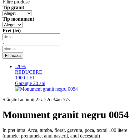
Filtre produse
Tip granit
Tip monument
Pret (lei)
-
-20%
REDUCERE
1900
LEI
Garanție
20 ani
Sfârșitul acțiunii
22z 22o 34m 57s
Monument granit negru 0054
In pret intra: Arca, tumba, florar, gravura, poza, textul 100 litere
(numele, prenumele, anul nasterii, anul decesului)