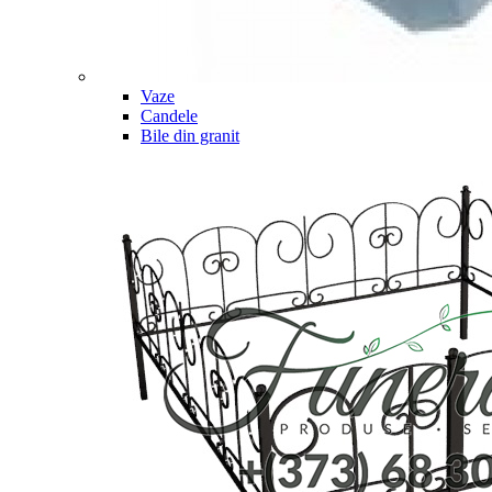
Vaze
Candele
Bile din granit