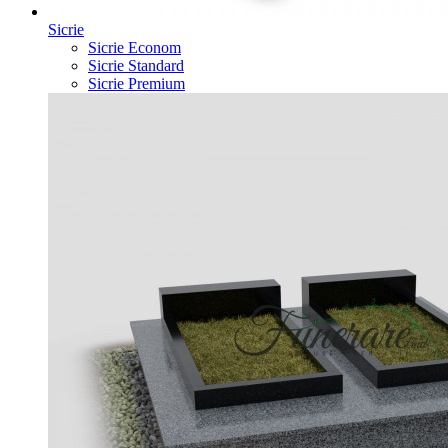
Sicrie
Sicrie Econom
Sicrie Standard
Sicrie Premium