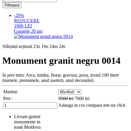
-20%
REDUCERE
1900
LEI
Garanție
20 ani
Sfârșitul acțiunii
23z 19o 24m 23s
Monument granit negru 0014
In pret intra: Arca, tumba, florar, gravura, poza, textul 100 litere
(numele, prenumele, anul nasterii, anul decesului)
Marimi:
Pret :
9500
lei
7600
lei
Adauga in cos
cumpara intr-un click
Livram gratuit
monumente in
toată Moldova