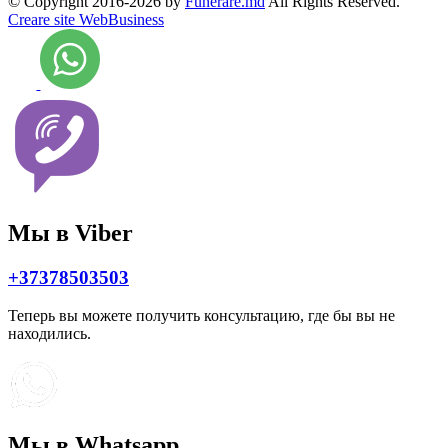
© Copyright 2016-2026 by
Funerare.md
All Rights Reserved.
Creare site WebBusiness
Мы в Viber
+37378503503
Теперь вы можете получить консультацию, где бы вы не
находились.
Мы в Whatsapp