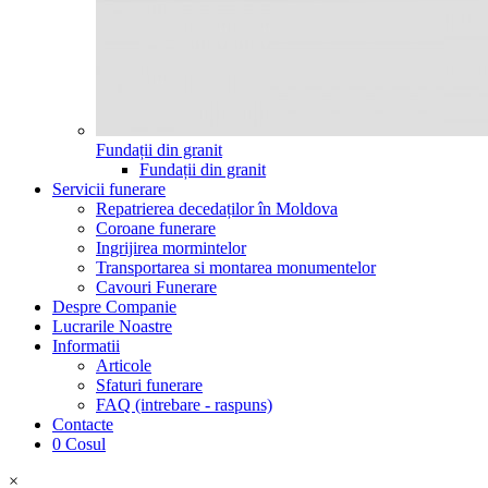
Fundații din granit
Fundații din granit
Servicii funerare
Repatrierea decedaților în Moldova
Coroane funerare
Ingrijirea mormintelor
Transportarea si montarea monumentelor
Cavouri Funerare
Despre Companie
Lucrarile Noastre
Informatii
Articole
Sfaturi funerare
FAQ (intrebare - raspuns)
Contacte
0
Cosul
×