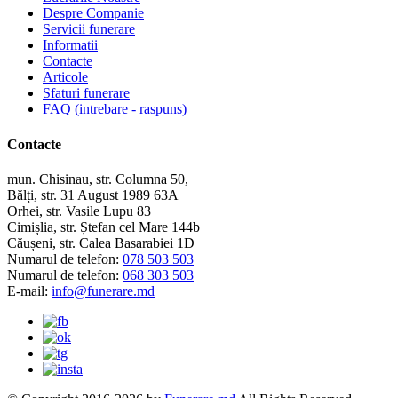
Despre Companie
Servicii funerare
Informatii
Contacte
Articole
Sfaturi funerare
FAQ (intrebare - raspuns)
Contacte
mun. Chisinau, str. Columna 50,
Bălți, str. 31 August 1989 63A
Orhei, str. Vasile Lupu 83
Cimișlia, str. Ștefan cel Mare 144b
Căușeni, str. Calea Basarabiei 1D
Numarul de telefon:
078 503 503
Numarul de telefon:
068 303 503
E-mail:
info@funerare.md