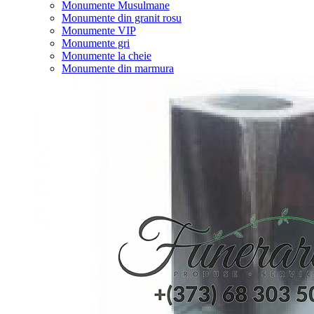
Monumente Musulmane
Monumente din granit rosu
Monumente VIP
Monumente gri
Monumente la cheie
Monumente din marmura