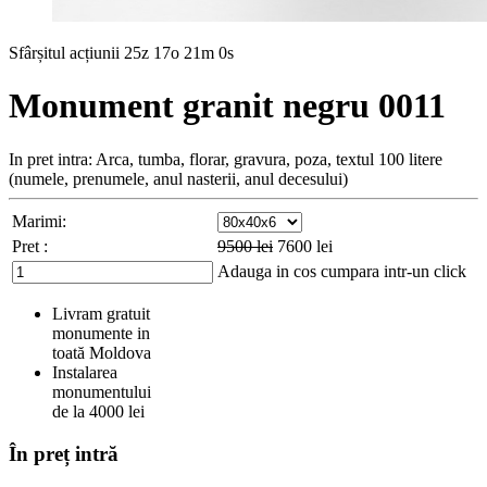
Sfârșitul acțiunii
25z 17o 20m 58s
Monument granit negru 0011
In pret intra: Arca, tumba, florar, gravura, poza, textul 100 litere
(numele, prenumele, anul nasterii, anul decesului)
Marimi:
Pret :
9500
lei
7600
lei
Adauga in cos
cumpara intr-un click
Livram gratuit
monumente in
toată Moldova
Instalarea
monumentului
de la 4000 lei
În preț intră