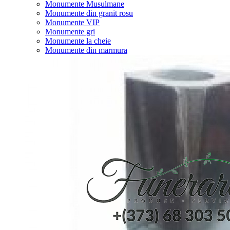
Monumente Musulmane
Monumente din granit rosu
Monumente VIP
Monumente gri
Monumente la cheie
Monumente din marmura