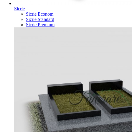
Sicrie
Sicrie Econom
Sicrie Standard
Sicrie Premium