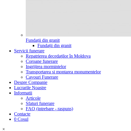
Fundații din granit
Fundații din granit
Servicii funerare
Repatrierea decedaților în Moldova
Coroane funerare
Ingrijirea mormintelor
Transportarea si montarea monumentelor
Cavouri Funerare
Despre Companie
Lucrarile Noastre
Informatii
Articole
Sfaturi funerare
FAQ (intrebare - raspuns)
Contacte
0
Cosul
×