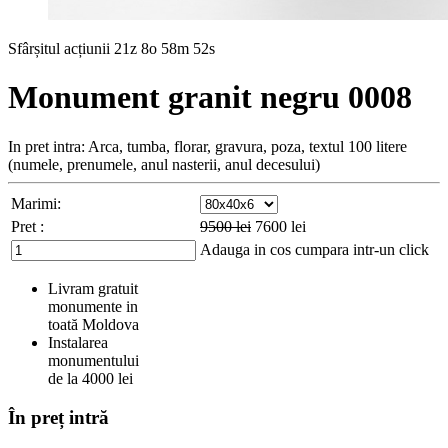
Sfârșitul acțiunii
21z 8o 58m 50s
Monument granit negru 0008
In pret intra: Arca, tumba, florar, gravura, poza, textul 100 litere
(numele, prenumele, anul nasterii, anul decesului)
Marimi:
Pret :
9500
lei
7600
lei
Adauga in cos
cumpara intr-un click
Livram gratuit
monumente in
toată Moldova
Instalarea
monumentului
de la 4000 lei
În preț intră