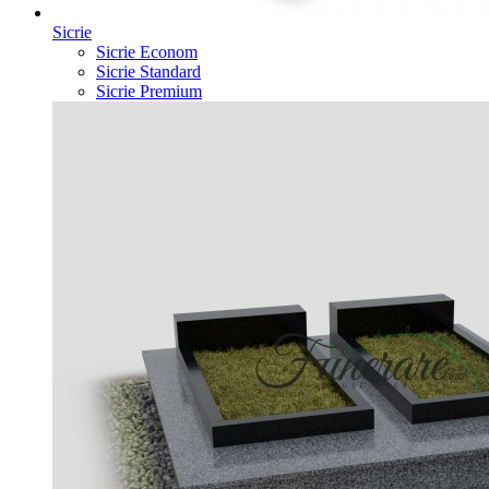
Sicrie
Sicrie Econom
Sicrie Standard
Sicrie Premium