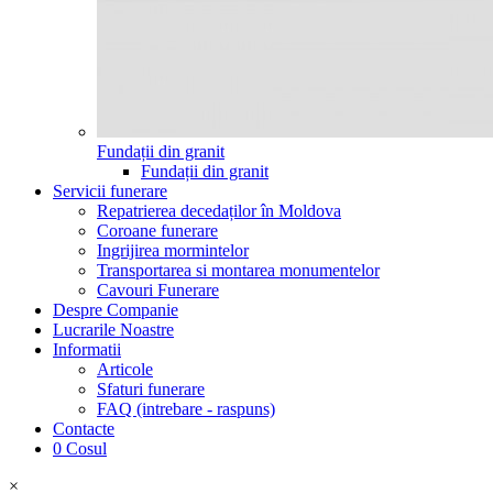
Fundații din granit
Fundații din granit
Servicii funerare
Repatrierea decedaților în Moldova
Coroane funerare
Ingrijirea mormintelor
Transportarea si montarea monumentelor
Cavouri Funerare
Despre Companie
Lucrarile Noastre
Informatii
Articole
Sfaturi funerare
FAQ (intrebare - raspuns)
Contacte
0
Cosul
×