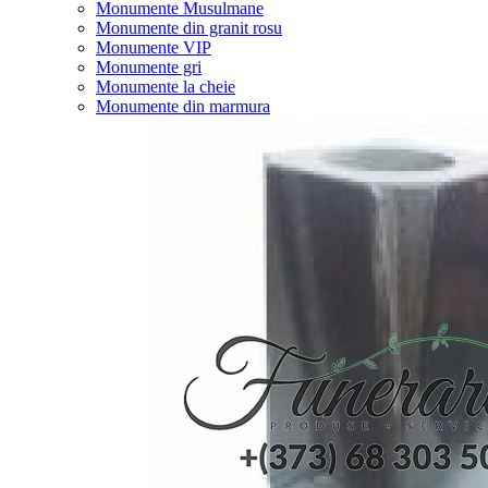
Monumente Musulmane
Monumente din granit rosu
Monumente VIP
Monumente gri
Monumente la cheie
Monumente din marmura