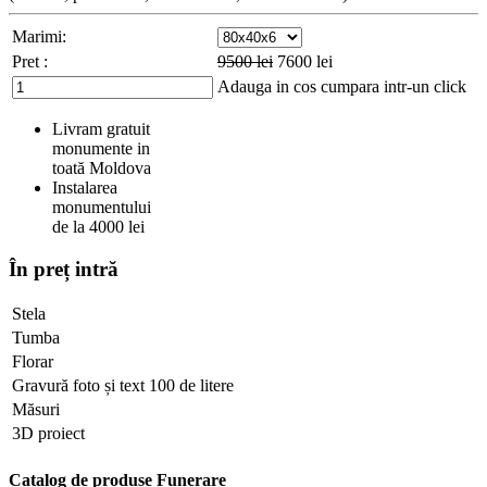
Marimi:
Pret :
9500
lei
7600
lei
Adauga in cos
cumpara intr-un click
Livram gratuit
monumente in
toată Moldova
Instalarea
monumentului
de la 4000 lei
În preț intră
Stela
Tumba
Florar
Gravură foto și text 100 de litere
Măsuri
3D proiect
Catalog de produse Funerare