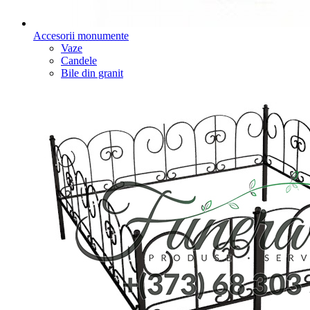
Accesorii monumente
Vaze
Candele
Bile din granit