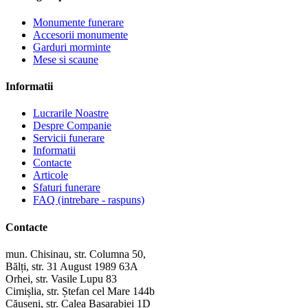
Monumente funerare
Accesorii monumente
Garduri morminte
Mese si scaune
Informatii
Lucrarile Noastre
Despre Companie
Servicii funerare
Informatii
Contacte
Articole
Sfaturi funerare
FAQ (intrebare - raspuns)
Contacte
mun. Chisinau, str. Columna 50,
Bălți, str. 31 August 1989 63A
Orhei, str. Vasile Lupu 83
Cimișlia, str. Ștefan cel Mare 144b
Căușeni, str. Calea Basarabiei 1D