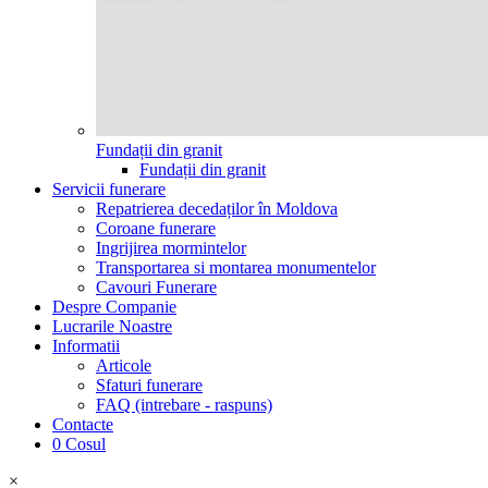
Fundații din granit
Fundații din granit
Servicii funerare
Repatrierea decedaților în Moldova
Coroane funerare
Ingrijirea mormintelor
Transportarea si montarea monumentelor
Cavouri Funerare
Despre Companie
Lucrarile Noastre
Informatii
Articole
Sfaturi funerare
FAQ (intrebare - raspuns)
Contacte
0
Cosul
×