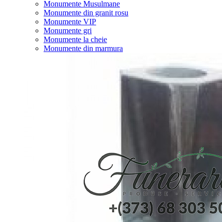
Monumente Musulmane
Monumente din granit rosu
Monumente VIP
Monumente gri
Monumente la cheie
Monumente din marmura