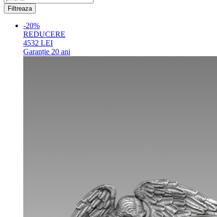
-20%
REDUCERE
4532
LEI
Garanție
20 ani