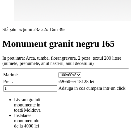
Sfârșitul acțiunii
23z 22o 16m 37s
Monument granit negru I65
In pret intra: Arca, tumba, florar,gravura, 2 poza, textul 200 litere
(numele, prenumele, anul nasterii, anul decesului)
Marimi:
Pret :
22660
lei
18128
lei
Adauga in cos
cumpara intr-un click
Livram gratuit
monumente in
toată Moldova
Instalarea
monumentului
de la 4000 lei