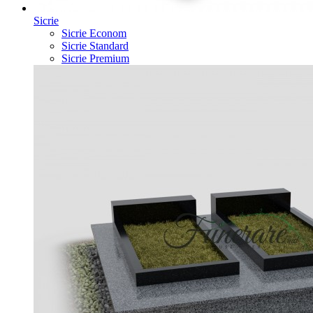
Sicrie
Sicrie Econom
Sicrie Standard
Sicrie Premium