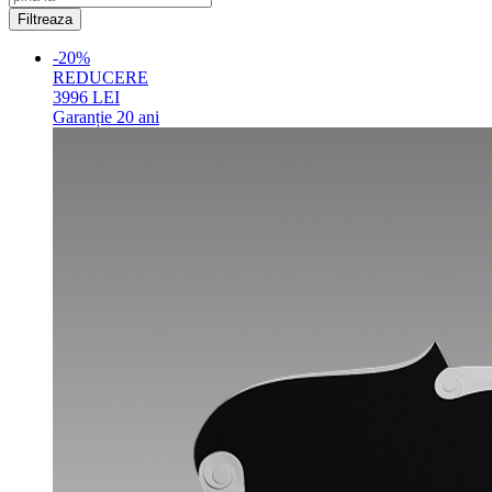
-20%
REDUCERE
3996
LEI
Garanție
20 ani