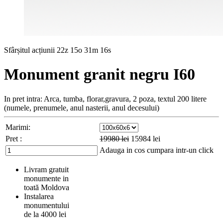
Sfârșitul acțiunii
22z 15o 31m 14s
Monument granit negru I60
In pret intra: Arca, tumba, florar,gravura, 2 poza, textul 200 litere
(numele, prenumele, anul nasterii, anul decesului)
Marimi:
Pret :
19980
lei
15984
lei
Adauga in cos
cumpara intr-un click
Livram gratuit
monumente in
toată Moldova
Instalarea
monumentului
de la 4000 lei