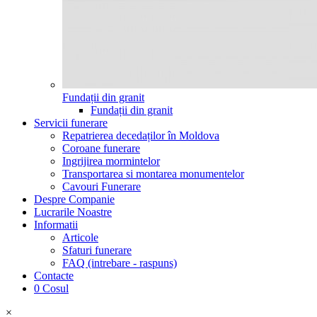
Fundații din granit
Fundații din granit
Servicii funerare
Repatrierea decedaților în Moldova
Coroane funerare
Ingrijirea mormintelor
Transportarea si montarea monumentelor
Cavouri Funerare
Despre Companie
Lucrarile Noastre
Informatii
Articole
Sfaturi funerare
FAQ (intrebare - raspuns)
Contacte
0
Cosul
×