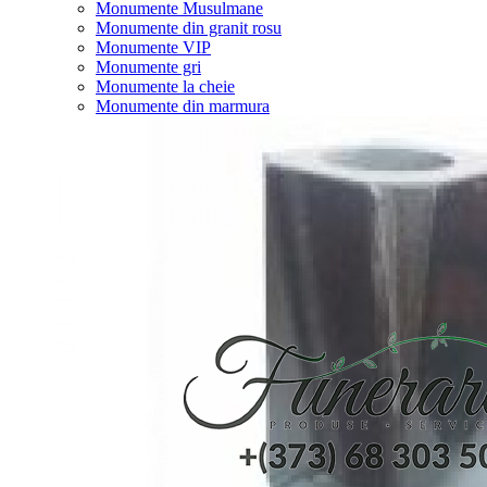
Monumente Musulmane
Monumente din granit rosu
Monumente VIP
Monumente gri
Monumente la cheie
Monumente din marmura