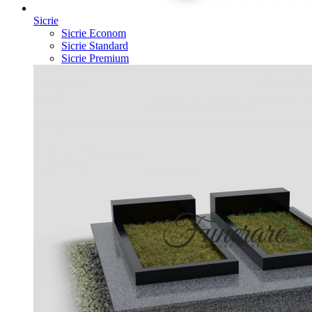
Sicrie
Sicrie Econom
Sicrie Standard
Sicrie Premium