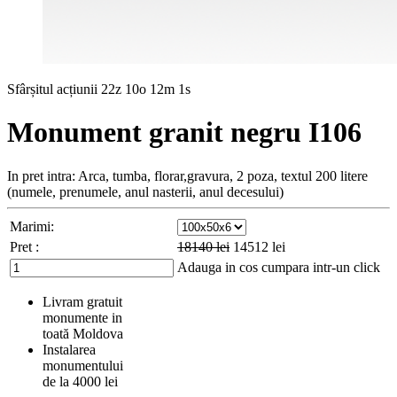
Sfârșitul acțiunii
22z 10o 12m 0s
Monument granit negru I106
In pret intra: Arca, tumba, florar,gravura, 2 poza, textul 200 litere
(numele, prenumele, anul nasterii, anul decesului)
Marimi:
Pret :
18140
lei
14512
lei
Adauga in cos
cumpara intr-un click
Livram gratuit
monumente in
toată Moldova
Instalarea
monumentului
de la 4000 lei