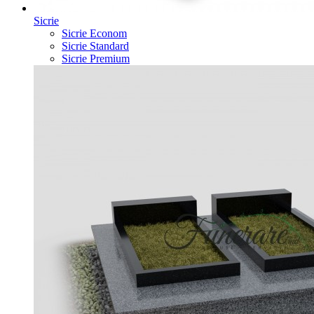
Sicrie
Sicrie Econom
Sicrie Standard
Sicrie Premium