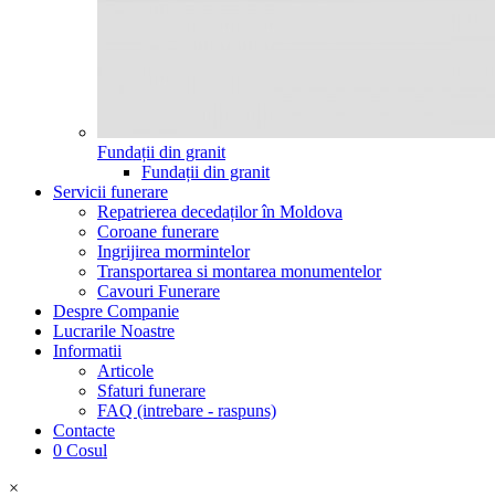
Fundații din granit
Fundații din granit
Servicii funerare
Repatrierea decedaților în Moldova
Coroane funerare
Ingrijirea mormintelor
Transportarea si montarea monumentelor
Cavouri Funerare
Despre Companie
Lucrarile Noastre
Informatii
Articole
Sfaturi funerare
FAQ (intrebare - raspuns)
Contacte
0
Cosul
×