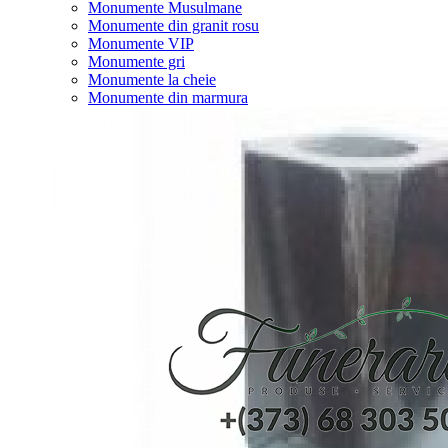
Monumente Musulmane
Monumente din granit rosu
Monumente VIP
Monumente gri
Monumente la cheie
Monumente din marmura