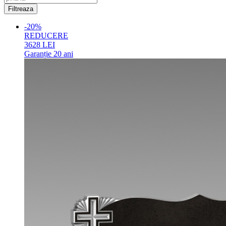
-20%
REDUCERE
3628
LEI
Garanție
20 ani