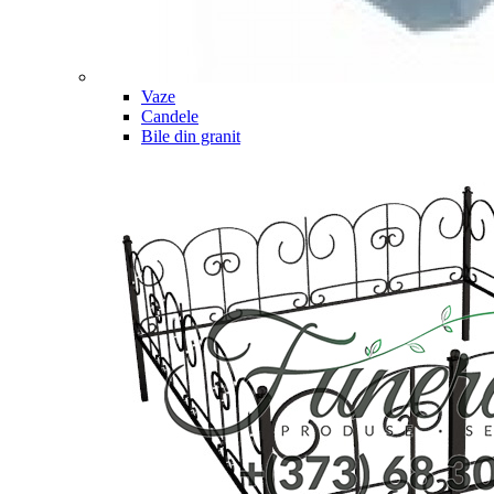
Vaze
Candele
Bile din granit