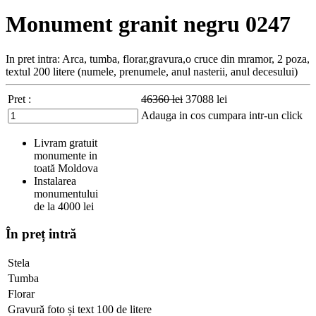
Monument granit negru 0247
In pret intra: Arca, tumba, florar,gravura,o cruce din mramor, 2 poza,
textul 200 litere (numele, prenumele, anul nasterii, anul decesului)
Pret :
46360
lei
37088
lei
Adauga in cos
cumpara intr-un click
Livram gratuit
monumente in
toată Moldova
Instalarea
monumentului
de la 4000 lei
În preț intră
Stela
Tumba
Florar
Gravură foto și text 100 de litere