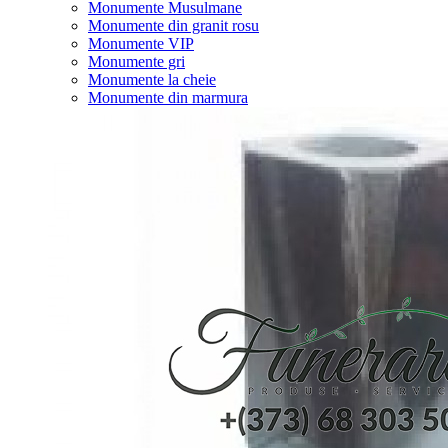
Monumente Musulmane
Monumente din granit rosu
Monumente VIP
Monumente gri
Monumente la cheie
Monumente din marmura