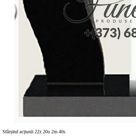
Sfârșitul acțiunii
22z 20o 2m 39s