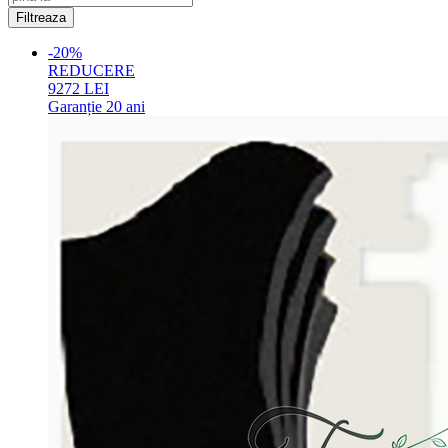
-20%
REDUCERE
9272
LEI
Garanție
20 ani