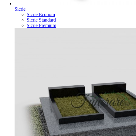
Sicrie
Sicrie Econom
Sicrie Standard
Sicrie Premium