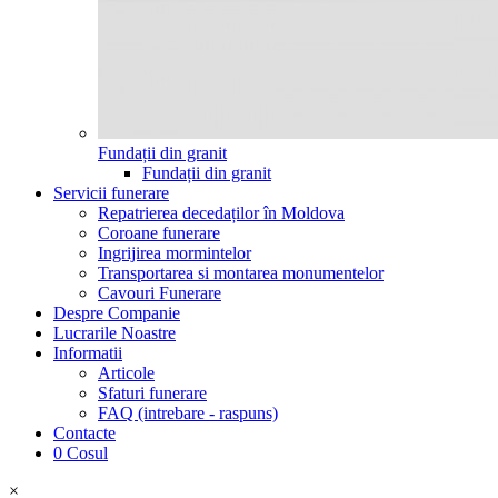
Fundații din granit
Fundații din granit
Servicii funerare
Repatrierea decedaților în Moldova
Coroane funerare
Ingrijirea mormintelor
Transportarea si montarea monumentelor
Cavouri Funerare
Despre Companie
Lucrarile Noastre
Informatii
Articole
Sfaturi funerare
FAQ (intrebare - raspuns)
Contacte
0
Cosul
×