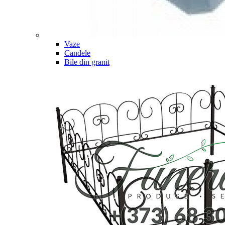
Vaze
Candele
Bile din granit