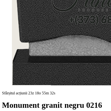
Sfârșitul acțiunii
23z 18o 55m 31s
Monument granit negru 0216