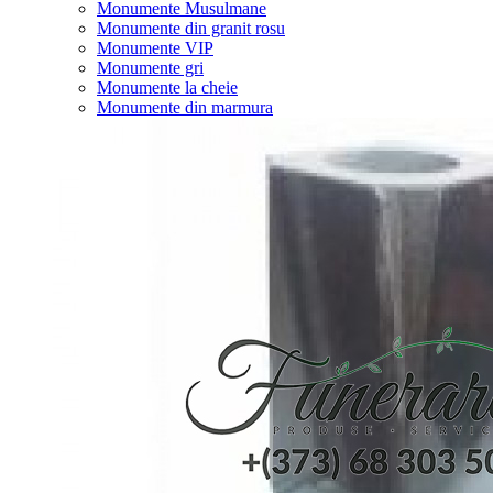
Monumente Musulmane
Monumente din granit rosu
Monumente VIP
Monumente gri
Monumente la cheie
Monumente din marmura