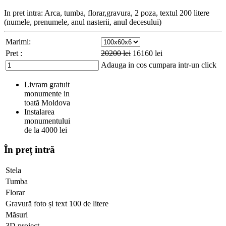
In pret intra: Arca, tumba, florar,gravura, 2 poza, textul 200 litere
(numele, prenumele, anul nasterii, anul decesului)
Marimi:
Pret :
20200
lei
16160
lei
Adauga in cos
cumpara intr-un click
Livram gratuit
monumente in
toată Moldova
Instalarea
monumentului
de la 4000 lei
În preț intră
Stela
Tumba
Florar
Gravură foto și text 100 de litere
Măsuri
3D proiect