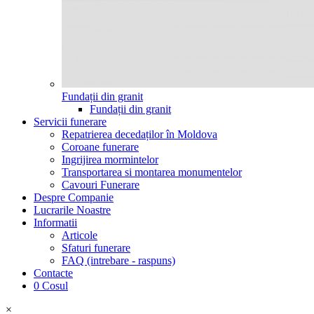
Fundații din granit
Fundații din granit
Servicii funerare
Repatrierea decedaților în Moldova
Coroane funerare
Ingrijirea mormintelor
Transportarea si montarea monumentelor
Cavouri Funerare
Despre Companie
Lucrarile Noastre
Informatii
Articole
Sfaturi funerare
FAQ (intrebare - raspuns)
Contacte
0
Cosul
×