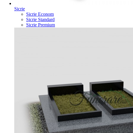
Sicrie
Sicrie Econom
Sicrie Standard
Sicrie Premium