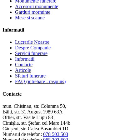
Monumente funerare
Accesorii monumente
Garduri morminte
Mese si scaune
Informatii
Lucrarile Noastre
Despre Companie
Servicii funerare
Informatii
Contacte
Articole
Sfaturi funerare
FAQ (intrebare - raspuns)
Contacte
mun. Chisinau, str. Columna 50,
Bălți, str. 31 August 1989 63A
Orhei, str. Vasile Lupu 83
Cimișlia, str. Ștefan cel Mare 144b
Căușeni, str. Calea Basarabiei 1D
Numarul de telefon:
078 503 503
Numarul de telefon:
068 303 503