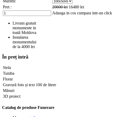
Marimi:
Pret :
20600
lei
16480
lei
Adauga in cos
cumpara intr-un click
Livram gratuit
monumente in
toată Moldova
Instalarea
monumentului
de la 4000 lei
În preț intră
Stela
Tumba
Florar
Gravură foto și text 100 de litere
Măsuri
3D proiect
Catalog de produse Funerare