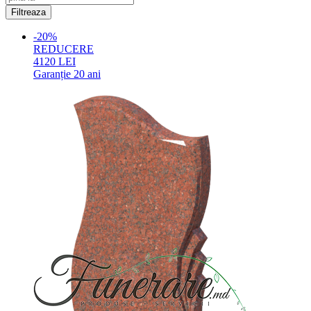
-20%
REDUCERE
4120
LEI
Garanție
20 ani