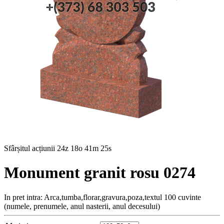
Sfârșitul acțiunii
24z 18o 41m 24s
Monument granit rosu 0274
In pret intra: Arca,tumba,florar,gravura,poza,textul 100 cuvinte
(numele, prenumele, anul nasterii, anul decesului)