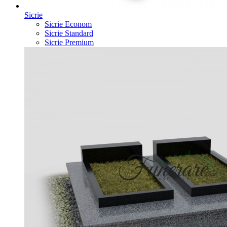
Sicrie
Sicrie Econom
Sicrie Standard
Sicrie Premium