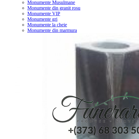
Monumente Musulmane
Monumente din granit rosu
Monumente VIP
Monumente gri
Monumente la cheie
Monumente din marmura