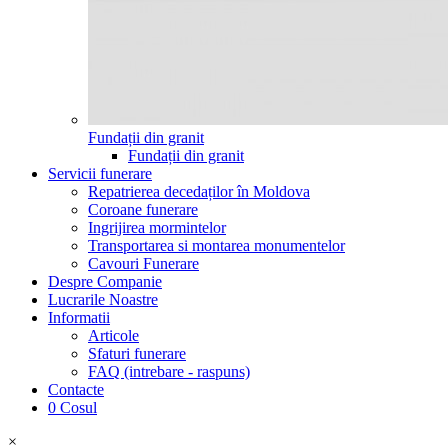
Fundații din granit
Fundații din granit
Servicii funerare
Repatrierea decedaților în Moldova
Coroane funerare
Ingrijirea mormintelor
Transportarea si montarea monumentelor
Cavouri Funerare
Despre Companie
Lucrarile Noastre
Informatii
Articole
Sfaturi funerare
FAQ (intrebare - raspuns)
Contacte
0
Cosul
×