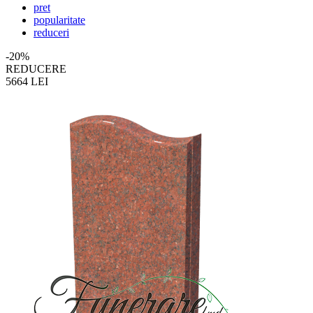
pret
popularitate
reduceri
-20%
REDUCERE
5664
LEI