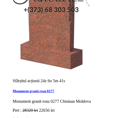
Sfârșitul acțiunii
24z 6o 5m 39s
Monument granit rosu 0277
Monument granit rosu 0277 Chisinau Moldova
Pret :
28320 lei
22656 lei