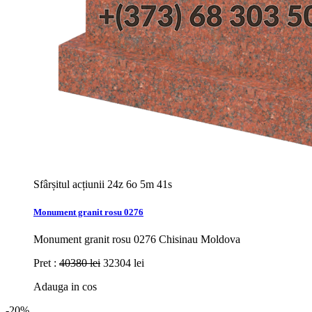
Sfârșitul acțiunii
24z 6o 5m 39s
Monument granit rosu 0276
Monument granit rosu 0276 Chisinau Moldova
Pret :
40380 lei
32304 lei
Adauga in cos
-20%