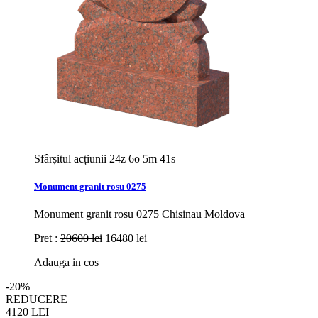
Sfârșitul acțiunii
24z 6o 5m 39s
Monument granit rosu 0275
Monument granit rosu 0275 Chisinau Moldova
Pret :
20600 lei
16480 lei
Adauga in cos
-20%
REDUCERE
4120
LEI