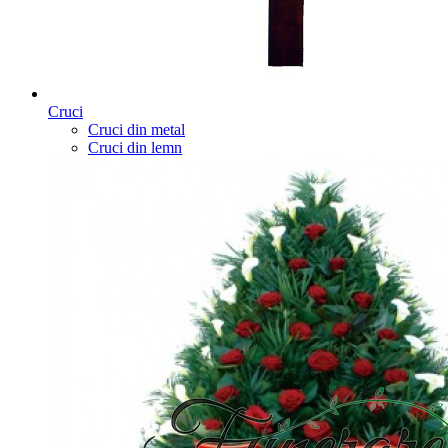
Cruci
Cruci din metal
Cruci din lemn