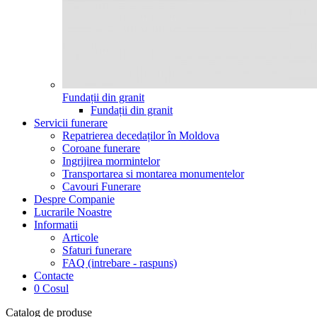
Fundații din granit
Fundații din granit
Servicii funerare
Repatrierea decedaților în Moldova
Coroane funerare
Ingrijirea mormintelor
Transportarea si montarea monumentelor
Cavouri Funerare
Despre Companie
Lucrarile Noastre
Informatii
Articole
Sfaturi funerare
FAQ (intrebare - raspuns)
Contacte
0
Cosul
Catalog de produse