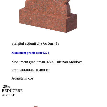
Sfârșitul acțiunii
24z 6o 5m 39s
Monument granit rosu 0274
Monument granit rosu 0274 Chisinau Moldova
Pret :
20600 lei
16480 lei
Adauga in cos
-20%
REDUCERE
4120
LEI