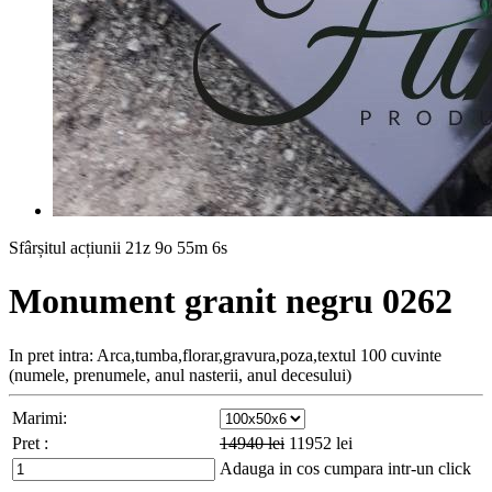
Sfârșitul acțiunii
21z 9o 55m 4s
Monument granit negru 0262
In pret intra: Arca,tumba,florar,gravura,poza,textul 100 cuvinte
(numele, prenumele, anul nasterii, anul decesului)
Marimi:
Pret :
14940
lei
11952
lei
Adauga in cos
cumpara intr-un click