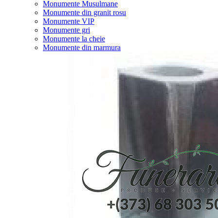
Monumente Musulmane
Monumente din granit rosu
Monumente VIP
Monumente gri
Monumente la cheie
Monumente din marmura