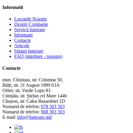
Informatii
Lucrarile Noastre
Despre Companie
Servicii funerare
Informatii
Contacte
Articole
Sfaturi funerare
FAQ (intrebare - raspuns)
Contacte
mun. Chisinau, str. Columna 50,
Bălți, str. 31 August 1989 63A
Orhei, str. Vasile Lupu 83
Cimișlia, str. Ștefan cel Mare 144b
Căușeni, str. Calea Basarabiei 1D
Numarul de telefon:
078 503 503
Numarul de telefon:
068 303 503
E-mail:
info@funerare.md