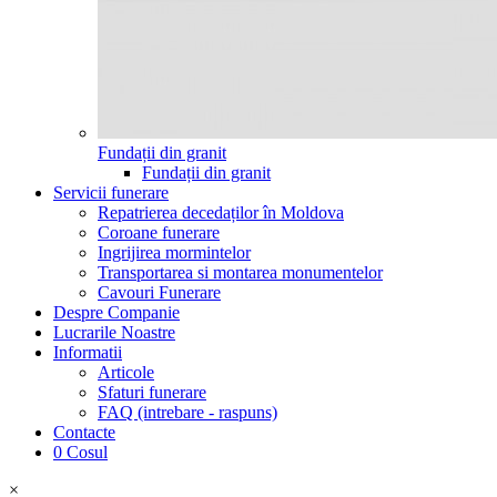
Fundații din granit
Fundații din granit
Servicii funerare
Repatrierea decedaților în Moldova
Coroane funerare
Ingrijirea mormintelor
Transportarea si montarea monumentelor
Cavouri Funerare
Despre Companie
Lucrarile Noastre
Informatii
Articole
Sfaturi funerare
FAQ (intrebare - raspuns)
Contacte
0
Cosul
×