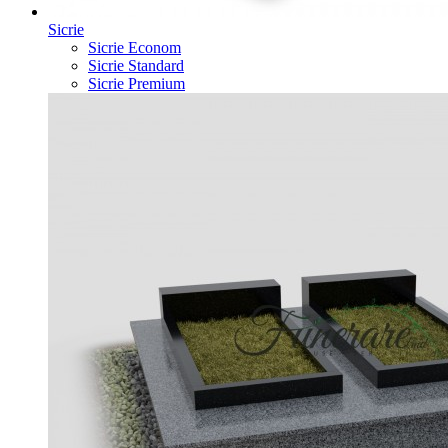
Sicrie
Sicrie Econom
Sicrie Standard
Sicrie Premium