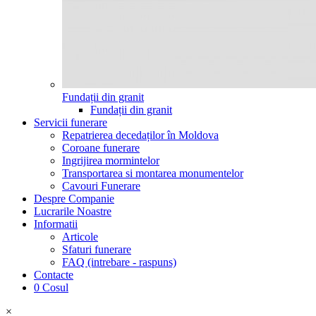
Fundații din granit
Fundații din granit
Servicii funerare
Repatrierea decedaților în Moldova
Coroane funerare
Ingrijirea mormintelor
Transportarea si montarea monumentelor
Cavouri Funerare
Despre Companie
Lucrarile Noastre
Informatii
Articole
Sfaturi funerare
FAQ (intrebare - raspuns)
Contacte
0
Cosul
×