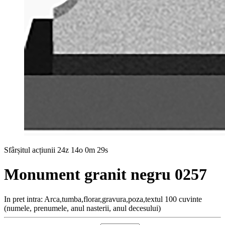
Sfârșitul acțiunii
24z 14o 0m 28s
Monument granit negru 0257
In pret intra: Arca,tumba,florar,gravura,poza,textul 100 cuvinte
(numele, prenumele, anul nasterii, anul decesului)