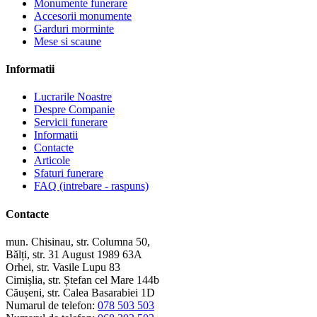
Monumente funerare
Accesorii monumente
Garduri morminte
Mese si scaune
Informatii
Lucrarile Noastre
Despre Companie
Servicii funerare
Informatii
Contacte
Articole
Sfaturi funerare
FAQ (intrebare - raspuns)
Contacte
mun. Chisinau, str. Columna 50,
Bălți, str. 31 August 1989 63A
Orhei, str. Vasile Lupu 83
Cimișlia, str. Ștefan cel Mare 144b
Căușeni, str. Calea Basarabiei 1D
Numarul de telefon:
078 503 503