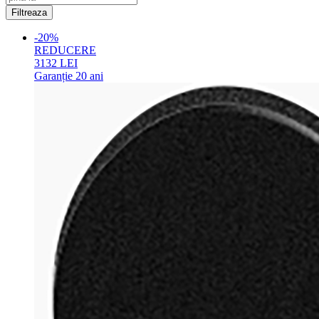
-20%
REDUCERE
3132
LEI
Garanție
20 ani