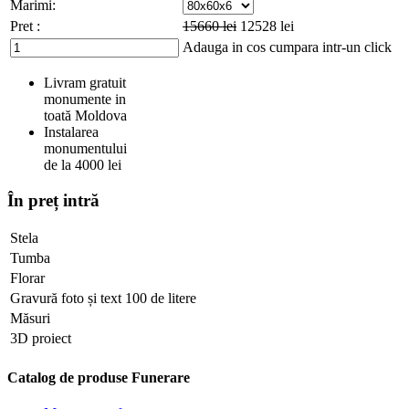
Marimi:
Pret :
15660
lei
12528
lei
Adauga in cos
cumpara intr-un click
Livram gratuit
monumente in
toată Moldova
Instalarea
monumentului
de la 4000 lei
În preț intră
Stela
Tumba
Florar
Gravură foto și text 100 de litere
Măsuri
3D proiect
Catalog de produse Funerare