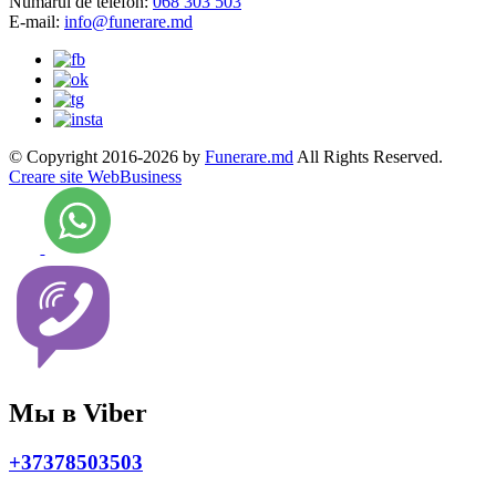
Numarul de telefon:
068 303 503
E-mail:
info@funerare.md
© Copyright 2016-2026 by
Funerare.md
All Rights Reserved.
Creare site WebBusiness
Мы в Viber
+37378503503