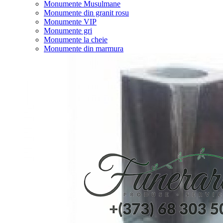
Monumente Musulmane
Monumente din granit rosu
Monumente VIP
Monumente gri
Monumente la cheie
Monumente din marmura