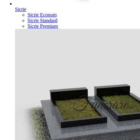
Sicrie
Sicrie Econom
Sicrie Standard
Sicrie Premium