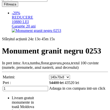
-20%
REDUCERE
10880
LEI
Garanție
20 ani
Sfârșitul acțiunii
24z 13o 45m 14s
Monument granit negru 0253
In pret intra: Arca,tumba,florar,gravura,poza,textul 100 cuvinte
(numele, prenumele, anul nasterii, anul decesului)
Marimi:
Pret :
54400
lei
43520
lei
Adauga in cos
cumpara intr-un click
Livram gratuit
monumente in
toată Moldova