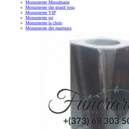
Monumente Musulmane
Monumente din granit rosu
Monumente VIP
Monumente gri
Monumente la cheie
Monumente din marmura