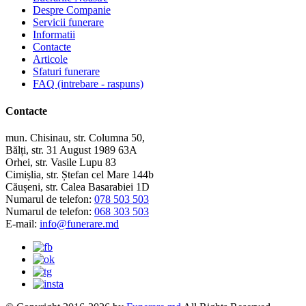
Despre Companie
Servicii funerare
Informatii
Contacte
Articole
Sfaturi funerare
FAQ (intrebare - raspuns)
Contacte
mun. Chisinau, str. Columna 50,
Bălți, str. 31 August 1989 63A
Orhei, str. Vasile Lupu 83
Cimișlia, str. Ștefan cel Mare 144b
Căușeni, str. Calea Basarabiei 1D
Numarul de telefon:
078 503 503
Numarul de telefon:
068 303 503
E-mail:
info@funerare.md