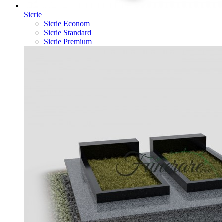
Sicrie
Sicrie Econom
Sicrie Standard
Sicrie Premium