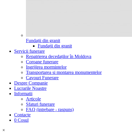
Fundații din granit
Fundații din granit
Servicii funerare
Repatrierea decedaților în Moldova
Coroane funerare
Ingrijirea mormintelor
Transportarea si montarea monumentelor
Cavouri Funerare
Despre Companie
Lucrarile Noastre
Informatii
Articole
Sfaturi funerare
FAQ (intrebare - raspuns)
Contacte
0
Cosul
×