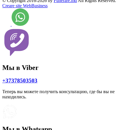
© Copyright 2016-2026 by
Funerare.md
All Rights Reserved.
Creare site WebBusiness
Мы в Viber
+37378503503
Теперь вы можете получить консультацию, где бы вы не
находились.
Мы в Whatsapp