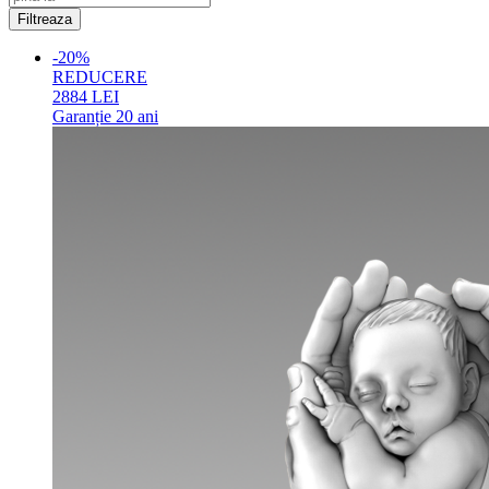
-20%
REDUCERE
2884
LEI
Garanție
20 ani