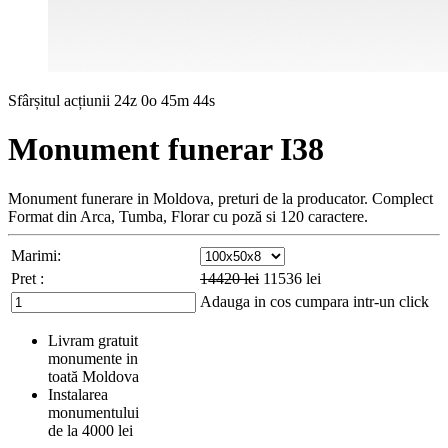
Sfârșitul acțiunii
24z 0o 45m 42s
Monument funerar I38
Monument funerare in Moldova, preturi de la producator. Complect
Format din Arca, Tumba, Florar cu poză si 120 caractere.
Marimi:
Pret :
14420
lei
11536
lei
Adauga in cos
cumpara intr-un click
Livram gratuit
monumente in
toată Moldova
Instalarea
monumentului
de la 4000 lei