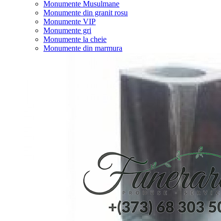
Monumente Musulmane
Monumente din granit rosu
Monumente VIP
Monumente gri
Monumente la cheie
Monumente din marmura