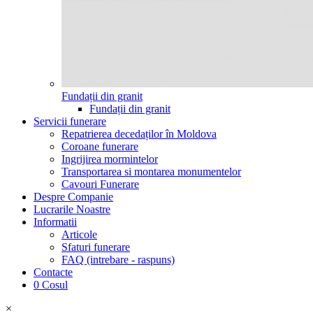
Fundații din granit
Fundații din granit
Servicii funerare
Repatrierea decedaților în Moldova
Coroane funerare
Ingrijirea mormintelor
Transportarea si montarea monumentelor
Cavouri Funerare
Despre Companie
Lucrarile Noastre
Informatii
Articole
Sfaturi funerare
FAQ (intrebare - raspuns)
Contacte
0
Cosul
×