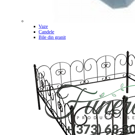
Vaze
Candele
Bile din granit